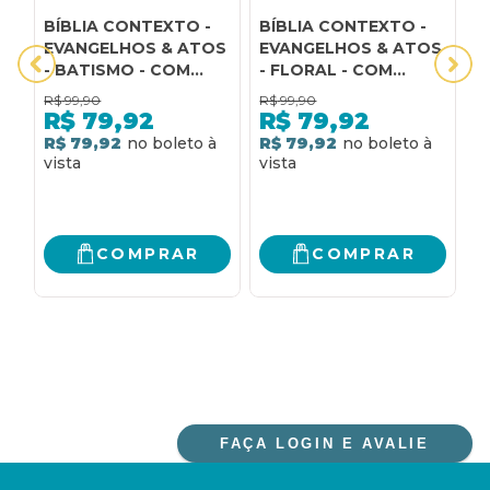
BÍBLIA CONTEXTO -
BÍBLIA CONTEXTO -
B
EVANGELHOS & ATOS
EVANGELHOS & ATOS
E
- BATISMO - COM
- FLORAL - COM
-
REFERÊNCIAS
REFERÊNCIAS
R
R$
99,90
R$
99,90
R
CRUZADAS POR
CRUZADAS POR
C
R$
79,92
R$
79,92
EXTENSO
EXTENSO
E
R$ 79,92
R$ 79,92
R
COMPRAR
COMPRAR
FAÇA LOGIN E AVALIE