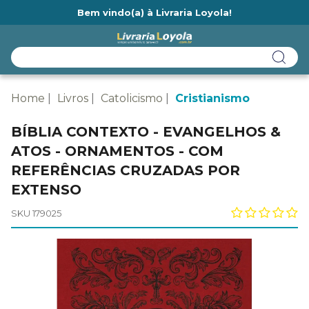
Bem vindo(a) à Livraria Loyola!
Ainda não tem cadastro na Livraria Loyola?
Home
Livros
Catolicismo
Cristianismo
BÍBLIA CONTEXTO - EVANGELHOS &
ATOS - ORNAMENTOS - COM
REFERÊNCIAS CRUZADAS POR
EXTENSO
SKU 179025