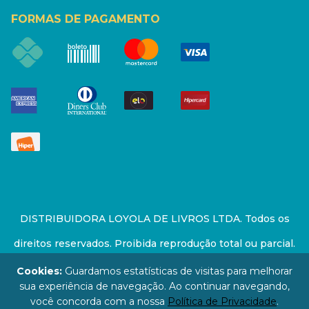
FORMAS DE PAGAMENTO
DISTRIBUIDORA LOYOLA DE LIVROS LTDA. Todos os
direitos reservados. Proibida reprodução total ou parcial.
Preços e estoque sujeito a alterações sem aviso prévio.
Cookies:
Guardamos estatísticas de visitas para melhorar
sua experiência de navegação. Ao continuar navegando,
67.946.814/0001-94 - LOJA - Rua Senador Feijó - São
você concorda com a nossa
Política de Privacidade
.