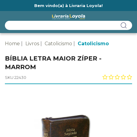
Bem vindo(a) à Livraria Loyola!
Ainda não tem cadastro na Livraria Loyola?
Home
Livros
Catolicismo
Catolicismo
BÍBLIA LETRA MAIOR ZÍPER -
MARROM
SKU 22430