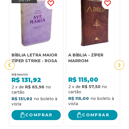
20% OFF
BÍBLIA LETRA MAIOR
A BÍBLIA - ZÍPER
A
ZÍPER STRIKE - ROSA
MARROM
B
I
H
R$
164,90
R
R$
115,00
R$
131,92
2
x
de
R$ 57,50
2
x
de
R$ 65,96
4
R$ 115,00
R$ 131,92
R
COMPRAR
COMPRAR