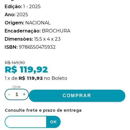
Edição:
1 - 2025
Ano:
2025
Origem:
NACIONAL
Encadernação:
BROCHURA
Dimensões:
15.5 x 4 x 23
ISBN:
9786550475932
R$ 149,90
R$ 119,92
1
x
de
R$ 119,92
no
Boleto
Qtde.
-
+
Consulte frete e prazo de entrega