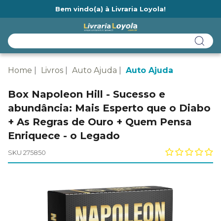
Bem vindo(a) à Livraria Loyola!
Ainda não tem cadastro na Livraria Loyola?
Home
Livros
Auto Ajuda
Auto Ajuda
Box Napoleon Hill - Sucesso e
abundância: Mais Esperto que o Diabo
+ As Regras de Ouro + Quem Pensa
Enriquece - o Legado
SKU 275850