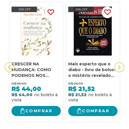
20% OFF
20% OFF
CRESCER NA
Mais esperto que o
N
MUDANÇA: COMO
diabo - livro de bolso:
m
PODEMOS NOS
o mistério revelado
c
TORNAR MAIS LIVRES,
da liberdade e do
r
R$
55,00
R$
26,90
R
MAIS AUTÊNTICOS,
sucesso
m
R$
44,00
R$
21,52
MAIS SERENOS E MAIS
n
R$ 44,00
R$ 21,52
R
ESPERANÇOSOS
COMPRAR
COMPRAR