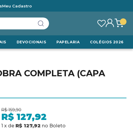
s
Meu Cadastro
AIS
DEVOCIONAIS
PAPELARIA
COLÉGIOS 2026
OBRA COMPLETA (CAPA
R$ 159,90
R$ 127,92
1
x
de
R$ 127,92
no
Boleto