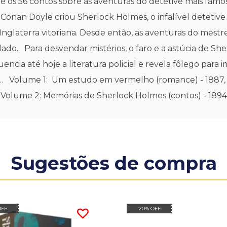
 os 56 contos sobre as aventuras do detetive mais famo
r Conan Doyle criou Sherlock Holmes, o infalível deteti
 Inglaterra vitoriana. Desde então, as aventuras do mestr
do. Para desvendar mistérios, o faro e a astúcia de She
ncia até hoje a literatura policial e revela fôlego para 
. Volume 1: Um estudo em vermelho (romance) - 1887, O
 Volume 2: Memórias de Sherlock Holmes (contos) - 1894,
Sugestões de compra
OFF
20% OFF