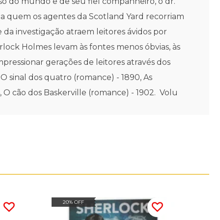
so do mundo e de seu fiel companheiro, o dr.
ve a quem os agentes da Scotland Yard recorriam
e da investigação atraem leitores ávidos por
rlock Holmes levam às fontes menos óbvias, às
impressionar gerações de leitores através dos
 sinal dos quatro (romance) - 1890, As
 O cão dos Baskerville (romance) - 1902. Volu
20% OFF
20