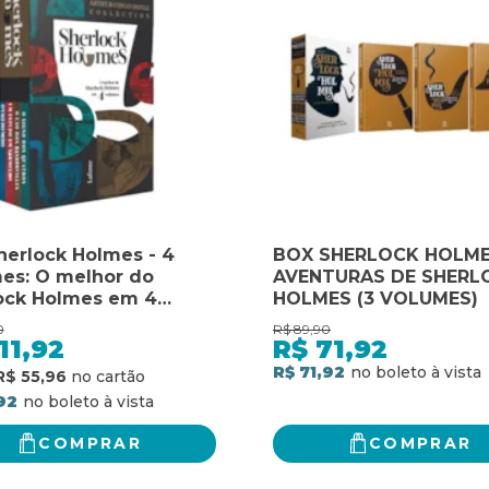
herlock Holmes - 4
BOX SHERLOCK HOLME
es: O melhor do
AVENTURAS DE SHERL
ock Holmes em 4
HOLMES (3 VOLUMES)
mes
0
R$
89,90
11,92
R$
71,92
R$ 71,92
R$ 55,96
,92
COMPRAR
COMPRAR