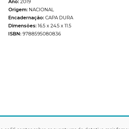
Ano:
2019
Origem:
NACIONAL
Encadernação:
CAPA DURA
Dimensões:
16.5 x 24.5 x 11.5
ISBN:
9788595080836