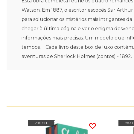
Esta obra completa reúne os quatro romances e
Watson. Em 1887, o escritor escocês Ssir Arthu
para solucionar os mistérios mais intrigantes da
chegar à última página e ver o enigma desvenda
informações mais precisas. Um modelo que influe
tempos. Cada livro deste box de luxo contém..
aventuras de Sherlock Holmes (contos) - 1892.
20% OFF
20% 