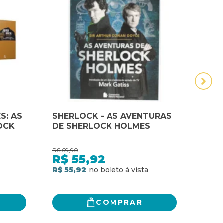
S: AS
SHERLOCK - AS AVENTURAS
SHE
OCK
DE SHERLOCK HOLMES
DE 
R$
69,90
R$
69,
R$
55,92
R$
R$ 55,92
R$ 5
COMPRAR