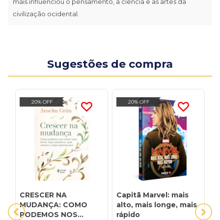
mais influenciou o pensamento, a ciência e as artes da
civilização ocidental.
Sugestões de compra
20% OFF
20% OFF
CRESCER NA
Capitã Marvel: mais
O
MUDANÇA: COMO
alto, mais longe, mais
A
PODEMOS NOS
rápido
D