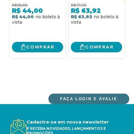
TORNAR MAIS LIVRES,
F
R$
55,00
R$
79,90
R
MAIS AUTÊNTICOS,
E
R$
44,00
R$
63,92
MAIS SERENOS E MAIS
F
R$ 44,00
R$ 63,92
R
ESPERANÇOSOS
COMPRAR
COMPRAR
FAÇA LOGIN E AVALIE
Cadastre-se em nossa newsletter
E RECEBA NOVIDADES, LANÇAMENTOS E
PROMOÇÕES