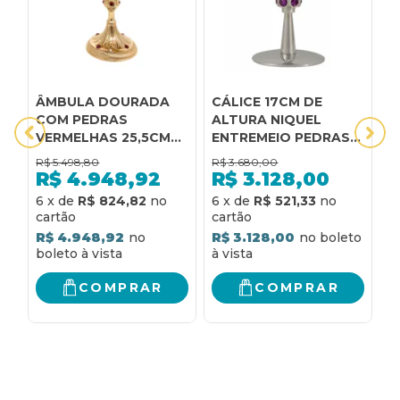
ÂMBULA DOURADA
CÁLICE 17CM DE
C
COM PEDRAS
ALTURA NIQUEL
A
VERMELHAS 25,5CM
ENTREMEIO PEDRAS
A
DE ALTURA
ROXAS
R$
5.498,80
R$
3.680,00
R
R$
4.948,92
R$
3.128,00
6
x
de
R$ 824,82
6
x
de
R$ 521,33
6
R$ 4.948,92
R$ 3.128,00
R
COMPRAR
COMPRAR