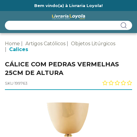
Bem vindo(a) à Livraria Loyola!
Ainda não tem cadastro na Livraria Loyola?
Home
Artigos Católicos
Objetos Litúrgicos
Calices
CÁLICE COM PEDRAS VERMELHAS
25CM DE ALTURA
SKU 199763