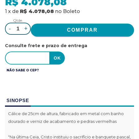
R$ 4.078,08
1
x
de
R$ 4.078,08
no
Boleto
Qtde.
-
+
Consulte frete e prazo de entrega
NÃO SABE O CEP?
SINOPSE
Cálice de 25cm de altura, fabricado em metal com banho
dourado e verniz de acabamento e pedras vermelhas
"Na última Ceia, Cristo instituiu o sacrifício e banquete pascal,