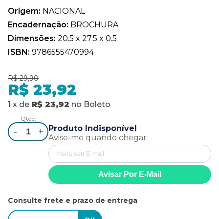
Origem:
NACIONAL
Encadernação:
BROCHURA
Dimensões:
20.5 x 27.5 x 0.5
ISBN:
9786555470994
R$ 29,90
R$ 23,92
1
x
de
R$ 23,92
no
Boleto
Qtde.
Produto Indisponível
-
+
Avise-me quando chegar
Consulte frete e prazo de entrega