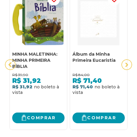
MINHA MALETINHA:
Álbum da Minha
B
MINHA PRIMEIRA
Primeira Eucaristia
o
BÍBLIA
R$
39,90
R$
84,00
R
R$
31,92
R$
71,40
R$ 31,92
R$ 71,40
R
COMPRAR
COMPRAR