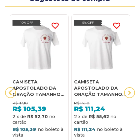
10% OFF
5% OFF
CAMISETA
CAMISETA
C
APOSTOLADO DA
APOSTOLADO DA
A
ORAÇÃO TAMANHO
ORAÇÃO TAMANHO
O
EG SEM BOTÃO
EG COM BOTÃO
T
R$
117,10
R$
117,10
R
MANGA CURTA
MANGA CURTA
C
R$
105,39
R$
111,24
2
x
de
R$ 52,70
2
x
de
R$ 55,62
2
R$ 105,39
R$ 111,24
R