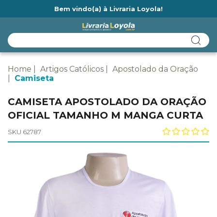
Bem vindo(a) à Livraria Loyola!
Ainda não tem cadastro na Livraria Loyola?
Home
Artigos Católicos
Apostolado da Oração
Camiseta
CAMISETA APOSTOLADO DA ORAÇÃO
OFICIAL TAMANHO M MANGA CURTA
SKU 62787