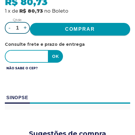
R$ 80,73
1
x
de
R$ 80,73
no
Boleto
Qtde.
-
+
Consulte frete e prazo de entrega
NÃO SABE O CEP?
SINOPSE
Sugestões de compra