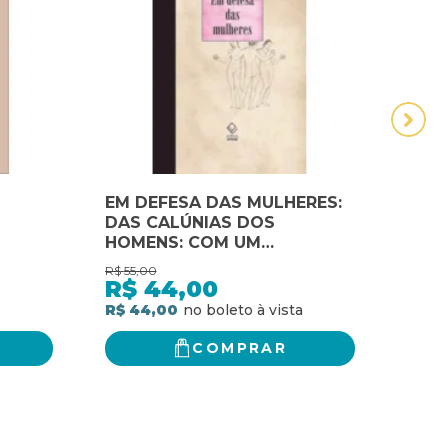
EM DEFESA DAS MULHERES:
MÚS
DAS CALÚNIAS DOS
BRAS
HOMENS: COM UM
ANA
CATÁLOGO DAS
OBR
R$
55,00
R$
72,
ESPANHOLAS QUE MAIS SE
R$
44,00
R$
DESTACARAM NAS CIÊNCIAS
R$ 44,00
R$ 5
E NAS ARMAS
COMPRAR