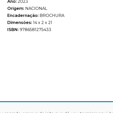
Ano:
2023
Origem:
NACIONAL
Encadernação:
BROCHURA
Dimensões:
14 x 2 x 21
ISBN:
9786581275433