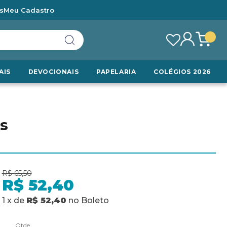
s
Meu Cadastro
AIS
DEVOCIONAIS
PAPELARIA
COLÉGIOS 2026
s
R$ 65,50
R$ 52,40
1
x
de
R$ 52,40
no
Boleto
Qtde.