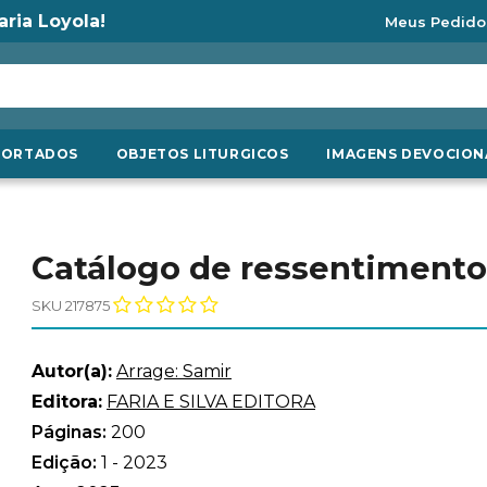
aria Loyola!
Meus Pedido
PORTADOS
OBJETOS LITURGICOS
IMAGENS DEVOCION
Catálogo de ressentimento
SKU 217875
Autor(a):
Arrage: Samir
Editora:
FARIA E SILVA EDITORA
Páginas:
200
Edição:
1 - 2023