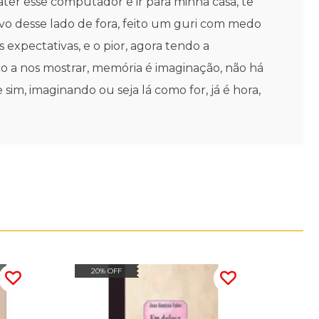
ater esse computador e ir para minha casa, te
vo desse lado de fora, feito um guri com medo
s expectativas, e o pior, agora tendo a
uco a nos mostrar, memória é imaginação, não há
sim, imaginando ou seja lá como for, já é hora,
20% OFF
20