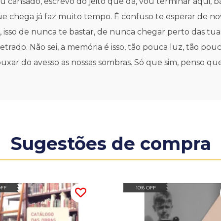
u cansado, escrevo do jeito que dá, vou terminar aqui, b
ue chega já faz muito tempo. É confuso te esperar de no
ia, isso de nunca te bastar, de nunca chegar perto das tua
letrado. Não sei, a memória é isso, tão pouca luz, tão po
uxar do avesso as nossas sombras. Só que sim, penso que 
Sugestões de compra
OFF
10% OFF