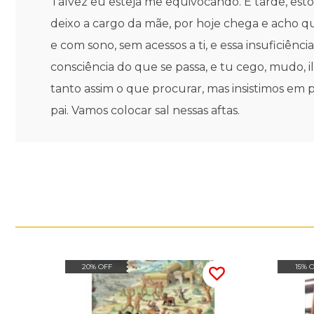
Talvez eu esteja me equivocando. É tarde, esto
deixo a cargo da mãe, por hoje chega e acho q
e com sono, sem acessos a ti, e essa insuficiênc
consciência do que se passa, e tu cego, mudo, i
tanto assim o que procurar, mas insistimos em p
pai. Vamos colocar sal nessas aftas.
20% OFF
15% 