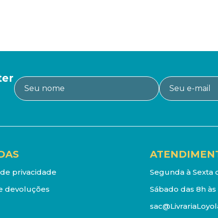
ter
DAS
ATENDIMEN
a de privacidade
Segunda à Sexta d
e devoluções
Sábado das 8h às 
sac@LivrariaLoyol