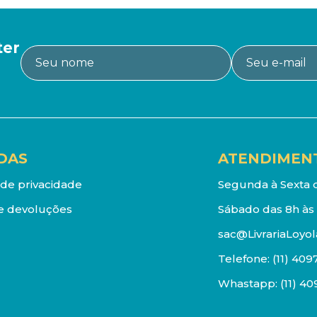
ter
DAS
ATENDIMEN
a de privacidade
Segunda à Sexta d
e devoluções
Sábado das 8h às 
sac@LivrariaLoyol
Telefone:
(11) 409
Whastapp:
(11) 4