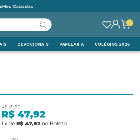
s
Meu Cadastro
AIS
DEVOCIONAIS
PAPELARIA
COLÉGIOS 2026
R$ 59,90
R$ 47,92
1
x
de
R$ 47,92
no
Boleto
Qtde.