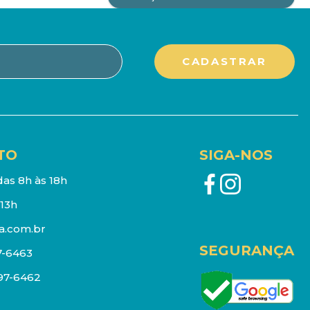
TO
SIGA-NOS
as 8h às 18h
13h
a.com.br
SEGURANÇA
7-6463
097-6462