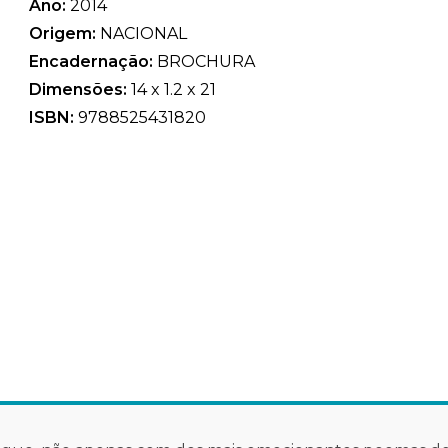
Ano:
2014
Origem:
NACIONAL
Encadernação:
BROCHURA
Dimensões:
14 x 1.2 x 21
ISBN:
9788525431820