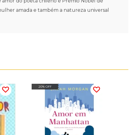
de amor do poeta chileno e Prêmio Nobel de
 a mulher amada e também a natureza universal
20% OFF
20