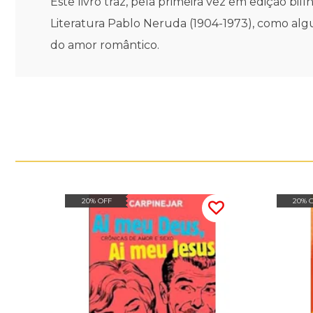
Este livro traz, pela primeira vez em edição 
Literatura Pablo Neruda (1904-1973), como alg
do amor romântico.
20% OFF
20% 