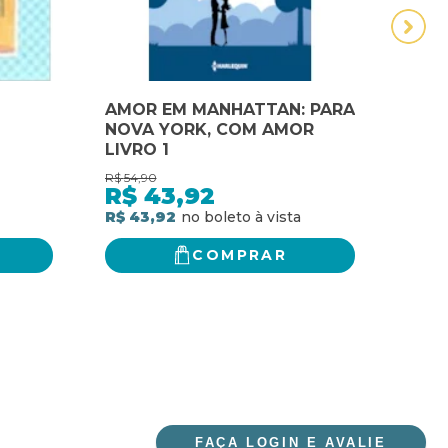
AMOR EM MANHATTAN: PARA
AMO
NOVA YORK, COM AMOR
CON
LIVRO 1
ENTR
R$
54,90
R$
36,
R$
43,92
R$
R$ 43,92
R$ 2
COMPRAR
FAÇA LOGIN E AVALIE