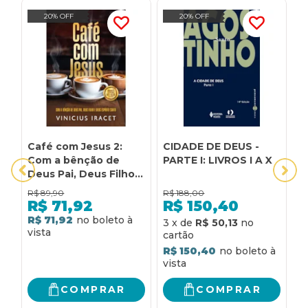
20% OFF
20% OFF
Café com Jesus 2:
CIDADE DE DEUS -
C
Com a bênção de
PARTE I: LIVROS I A X
P
Deus Pai, Deus Filho e
P
Deus Espírito Santo
R$
89,90
R$
188,00
R
R$
71,92
R$
150,40
R$ 71,92
3
x
de
R$ 50,13
4
R$ 150,40
R
COMPRAR
COMPRAR