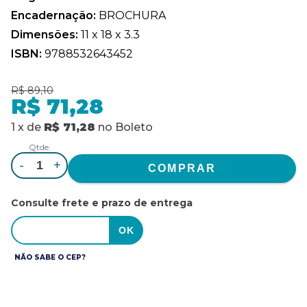
Encadernação:
BROCHURA
Dimensões:
11 x 18 x 3.3
ISBN:
9788532643452
R$ 89,10
R$ 71,28
1
x
de
R$ 71,28
no
Boleto
Qtde.
-
+
Consulte frete e prazo de entrega
NÃO SABE O CEP?