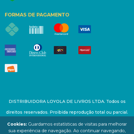
FORMAS DE PAGAMENTO
DISTRIBUIDORA LOYOLA DE LIVROS LTDA. Todos os
direitos reservados. Proibida reprodução total ou parcial.
Preços e estoque sujeito a alterações sem aviso prévio.
Cookies:
Guardamos estatísticas de visitas para melhorar
sua experiência de navegação. Ao continuar navegando,
67.946.814/0001-94 - LOJA - Rua Senador Feijó - São