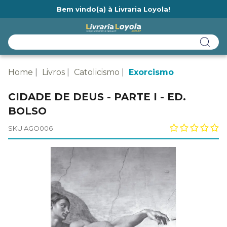
Bem vindo(a) à Livraria Loyola!
Ainda não tem cadastro na Livraria Loyola?
Home
Livros
Catolicismo
Exorcismo
CIDADE DE DEUS - PARTE I - ED.
BOLSO
SKU AGO006