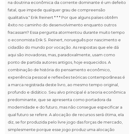
na doutrina econômica da corrente dominante é um defeito
fatal, que impede qualquer grau de compreensão
qualitativa." Erik Reinert * * * Por que alguns países obtêm
êxito no caminho do desenvolvimento enquanto outros
fracassam? Essa pergunta atormentou durante muito tempo
o economista Erik S. Reinert, norueguês por nascimento e
cidadão do mundo por vocação. As respostas que ele dá
aqui são inovadoras, mas, paradoxalmente, usam como
ponto de partida autores antigos, hoje esquecidos. A
combinação de história do pensamento econômico,
experiência pessoal e reflexões teóricas contemporâneas é
a marca registrada deste livro, ao mesmo tempo original,
profundo e didático. Seu alvo principal é a teoria econômica
predominante, que se apresenta como portadora da
modernidade e do futuro, mas não consegue especificar a
qual futuro se refere. A alocação de recursos será ótima, ela
diz, se for produzida pelo livre jogo das forças de mercado,
simplesmente porque esse jogo produz uma alocação