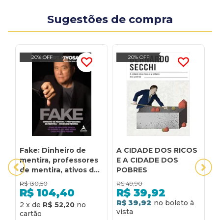
Sugestões de compra
20% OFF
20% OFF
Fake: Dinheiro de
A CIDADE DOS RICOS
P
mentira, professores
E A CIDADE DOS
L
de mentira, ativos de
POBRES
N
mentira: Como as
P
R$
130,50
R$
49,90
R
mentiras deixam os
R$
104,40
R$
39,92
pobres e a classe
R$ 39,92
R
2
x
de
R$ 52,20
média cada vez mais
pobres