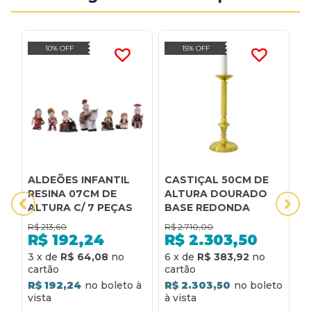
10% OFF
15% OFF
ALDEÕES INFANTIL
CASTIÇAL 50CM DE
C
RESINA 07CM DE
ALTURA DOURADO
E
ALTURA C/ 7 PEÇAS
BASE REDONDA
A
R$
213,60
R$
2.710,00
R
R$
192,24
R$
2.303,50
3
x
de
R$ 64,08
6
x
de
R$ 383,92
6
R$ 192,24
R$ 2.303,50
R