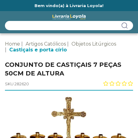
Bem vindo(a) à Livraria Loyola!
Ainda não tem cadastro na Livraria Loyola?
Home
Artigos Católicos
Objetos Litúrgicos
Castiçais e porta círio
CONJUNTO DE CASTIÇAIS 7 PEÇAS
50CM DE ALTURA
SKU 282620