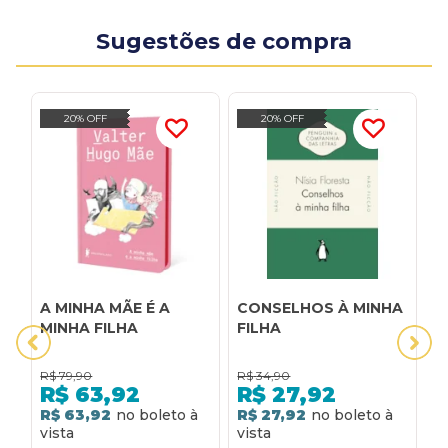
Sugestões de compra
20% OFF
20% OFF
A MINHA MÃE É A
CONSELHOS À MINHA
K
MINHA FILHA
FILHA
O
H
C
R$
79,90
R$
34,90
R
F
R$
63,92
R$
27,92
M
R$ 63,92
R$ 27,92
R
M