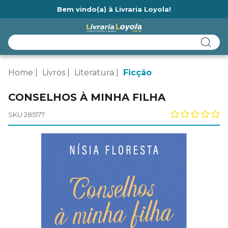
Bem vindo(a) à Livraria Loyola!
Ainda não tem cadastro na Livraria Loyola?
Home
Livros
Literatura
Ficção
CONSELHOS À MINHA FILHA
SKU 285177