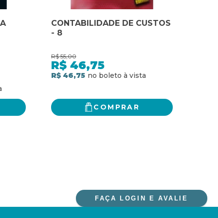
CA
CONTABILIDADE DE CUSTOS
CON
- 8
- CO
R$
55,00
R$
32,
R$
46,75
R$
R$ 46,75
R$ 2
COMPRAR
FAÇA LOGIN E AVALIE