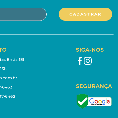
TO
SIGA-NOS
as 8h às 18h
13h
a.com.br
SEGURANÇA
7-6463
097-6462