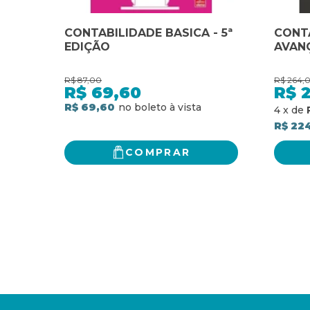
CONTABILIDADE BASICA - 5ª
CONTA
EDIÇÃO
AVANÇ
R$
87,00
R$
264,
R$
69,60
R$
R$ 69,60
4
x
de
R$ 22
COMPRAR