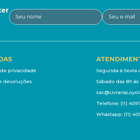
ter
DAS
ATENDIMEN
a de privacidade
Segunda à Sexta d
e devoluções
Sábado das 8h às 
sac@LivrariaLoyol
Telefone:
(11) 409
Whastapp:
(11) 4