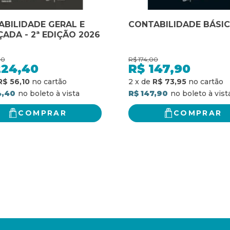
BILIDADE GERAL E
CONTABILIDADE BÁSI
ADA - 2ª EDIÇÃO 2026
00
R$
174,00
224,40
R$
147,90
R$ 56,10
2
x
de
R$ 73,95
4,40
R$ 147,90
COMPRAR
COMPRAR