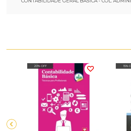
CONTABILIDADE GERAL BASICA - COL. ADMIN
20% OFF
15% 