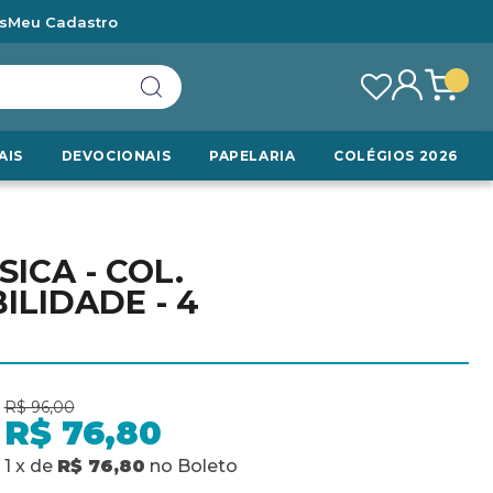
s
Meu Cadastro
AIS
DEVOCIONAIS
PAPELARIA
COLÉGIOS 2026
ICA - COL.
LIDADE - 4
R$ 96,00
R$ 76,80
1
x
de
R$ 76,80
no
Boleto