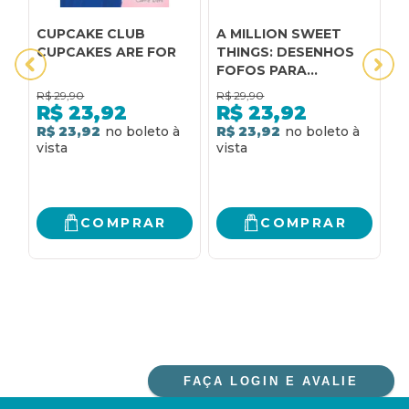
CUPCAKE CLUB
A MILLION SWEET
A
CUPCAKES ARE FOR
THINGS: DESENHOS
d
FOFOS PARA
C
COLORIR
s
R$
29,90
R$
29,90
R
J
R$
23,92
R$
23,92
R$ 23,92
R$ 23,92
R
COMPRAR
COMPRAR
FAÇA LOGIN E AVALIE