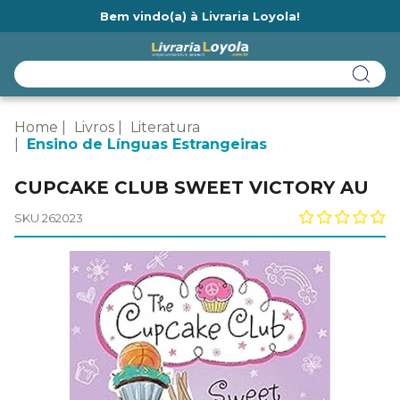
Bem vindo(a) à Livraria Loyola!
Ainda não tem cadastro na Livraria Loyola?
Home
Livros
Literatura
Ensino de Línguas Estrangeiras
CUPCAKE CLUB SWEET VICTORY AU
SKU 262023