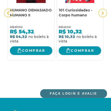
HUMANO DEMASIADO
101 Curiosidades -
A
HUMANO II
Corpo humano
C
C
A
R$
67,90
R$
12,90
R
E
R$
54,32
R$
10,32
C
R$ 54,32
R$ 10,32
R
C
H
COMPRAR
COMPRAR
FAÇA LOGIN E AVALIE