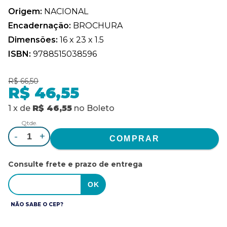
Origem:
NACIONAL
Encadernação:
BROCHURA
Dimensões:
16 x 23 x 1.5
ISBN:
9788515038596
R$ 66,50
R$ 46,55
1
x
de
R$ 46,55
no
Boleto
Qtde.
-
+
Consulte frete e prazo de entrega
NÃO SABE O CEP?