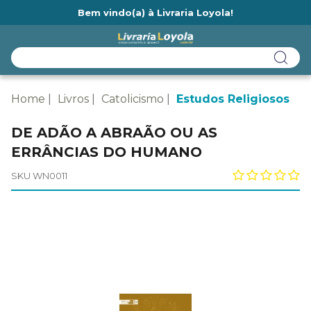
Bem vindo(a) à Livraria Loyola!
Ainda não tem cadastro na Livraria Loyola?
Home
Livros
Catolicismo
Estudos Religiosos
DE ADÃO A ABRAÃO OU AS
ERRÂNCIAS DO HUMANO
SKU WN0011