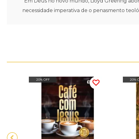
"Em Deus no novo mundo, Lioyd Greering aborda
necessidade imperativa de o penasmento teológ
20% OFF
20% 