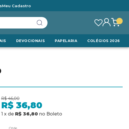
s
Meu Cadastro
AIS
DEVOCIONAIS
PAPELARIA
COLÉGIOS 2026
O
R$ 46,00
R$ 36,80
1
x
de
R$ 36,80
no
Boleto
Qtde.