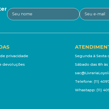
ter
DAS
ATENDIMEN
a de privacidade
Segunda à Sexta d
e devoluções
Sábado das 8h às 
sac@LivrariaLoyol
Telefone:
(11) 409
Whastapp:
(11) 4