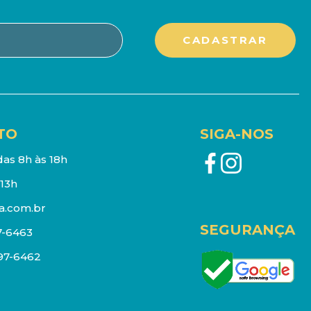
TO
SIGA-NOS
as 8h às 18h
13h
a.com.br
SEGURANÇA
7-6463
097-6462