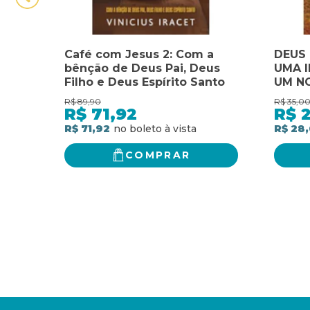
Café com Jesus 2: Com a
DEUS
bênção de Deus Pai, Deus
UMA I
Filho e Deus Espírito Santo
UM N
R$
89,90
R$
35,0
R$
71,92
R$
R$ 71,92
R$ 28
COMPRAR