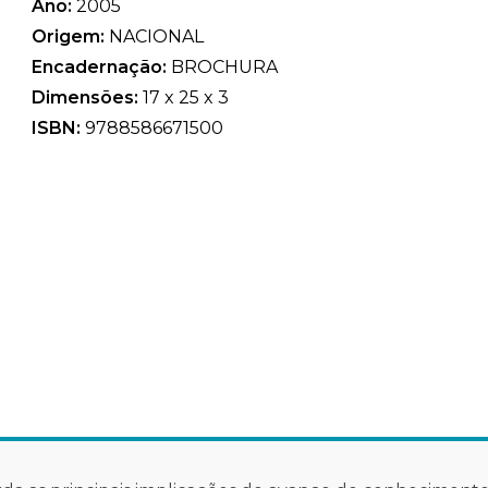
Ano:
2005
Origem:
NACIONAL
Encadernação:
BROCHURA
Dimensões:
17 x 25 x 3
ISBN:
9788586671500