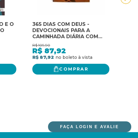
O E O
365 DIAS COM DEUS -
50 I
MO
DEVOCIONAIS PARA A
MUN
CAMINHADA DIÁRIA COM
CON
DEUS - VOL. V
IMP
R$
109,90
R$
46,
DO 
R$
87,92
R$
RÁPI
R$ 87,92
R$ 3
COMPRAR
FAÇA LOGIN E AVALIE