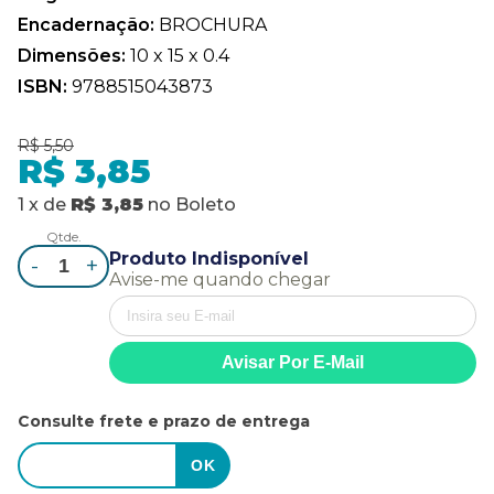
Encadernação:
BROCHURA
Dimensões:
10 x 15 x 0.4
ISBN:
9788515043873
R$ 5,50
R$ 3,85
1
x
de
R$ 3,85
no
Boleto
Qtde.
Produto Indisponível
-
+
Avise-me quando chegar
Consulte frete e prazo de entrega