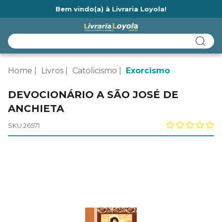
Bem vindo(a) à Livraria Loyola!
Ainda não tem cadastro na Livraria Loyola?
Home
Livros
Catolicismo
Exorcismo
DEVOCIONÁRIO A SÃO JOSÉ DE
ANCHIETA
SKU 26571