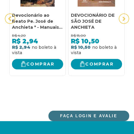
Devocionário ao
DEVOCIONÁRIO DE
A
Beato Pe. José de
SÃO JOSÉ DE
D
Anchieta * - Manuais,
ANCHIETA
Devoc., Nov., Canc.
R$
4,20
R$
15,00
R
R$
2,94
R$
10,50
R$ 2,94
R$ 10,50
R
COMPRAR
COMPRAR
FAÇA LOGIN E AVALIE