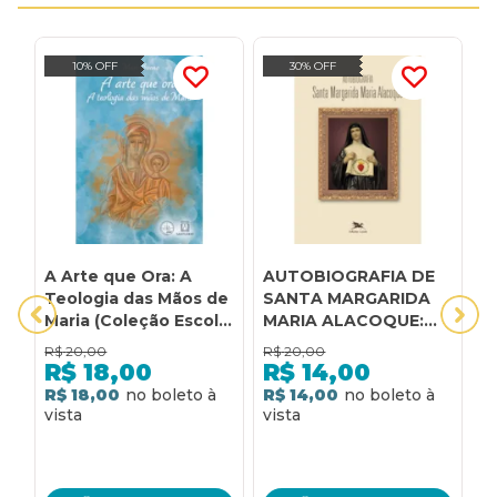
10% OFF
30% OFF
A Arte que Ora: A
AUTOBIOGRAFIA DE
I
Teologia das Mãos de
SANTA MARGARIDA
D
Maria (Coleção Escola
MARIA ALACOQUE:
D
de Maria - 27)
SANTA MARGARIDA
R$
20,00
R$
20,00
R
MARIA ALACOQUE
R$
18,00
R$
14,00
R$ 18,00
R$ 14,00
R