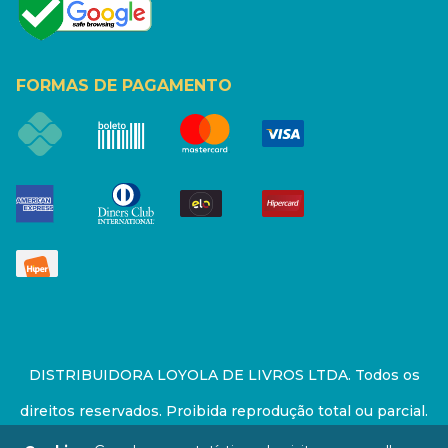
FORMAS DE PAGAMENTO
DISTRIBUIDORA LOYOLA DE LIVROS LTDA. Todos os
direitos reservados. Proibida reprodução total ou parcial.
Preços e estoque sujeito a alterações sem aviso prévio.