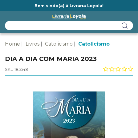
Bem vindo(a) à Livraria Loyola!
Ainda não tem cadastro na Livraria Loyola?
Home
Livros
Catolicismo
Catolicismo
DIA A DIA COM MARIA 2023
SKU 185548