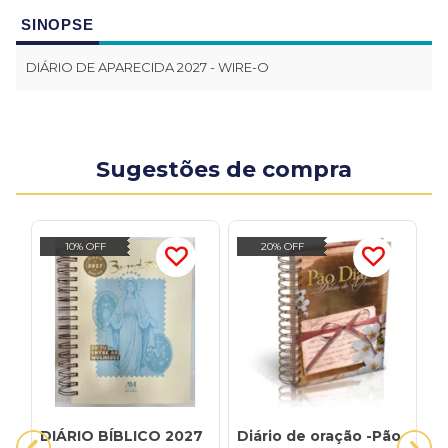
SINOPSE
DIÁRIO DE APARECIDA 2027 - WIRE-O
Sugestões de compra
10% OFF
20% OFF
DIÁRIO BÍBLICO 2027
Diário de oração -Pão
D