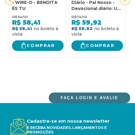
- WIRE-O - BENDITA
Diário - Pai Nosso -
P
ÉS TU
Devocional diário: Um
A
diário com 365
R$
64,90
R$
74,90
R
reflexões com espaço
R$
58,41
R$
59,92
para anotações
R$ 58,41
R$ 59,92
R
COMPRAR
COMPRAR
FAÇA LOGIN E AVALIE
Cadastre-se em nossa newsletter
E RECEBA NOVIDADES, LANÇAMENTOS E
PROMOÇÕES