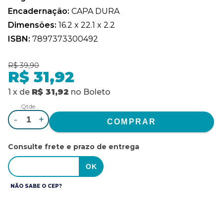
Encadernação:
CAPA DURA
Dimensões:
16.2 x 22.1 x 2.2
ISBN:
7897373300492
R$ 39,90
R$ 31,92
1
x
de
R$ 31,92
no
Boleto
Qtde.
-
+
Consulte frete e prazo de entrega
NÃO SABE O CEP?