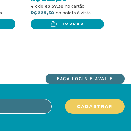
4
x
de
R$ 57,38
4
x
d
R$ 229,50
R$ 2
COMPRAR
FAÇA LOGIN E AVALIE