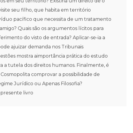
s em seu território? Existiria um direito de o
ite seu filho, que habita em território
ivíduo pacífico que necessita de um tratamento
amigo? Quais são os argumentos lícitos para
eferimento do visto de entrada? Aplicar-se-ia a
 pode ajuizar demanda nos Tribunais
uestões mostra aimportância prática do estudo
a a tutela dos direitos humanos. Finalmente, é
to Cosmopolita comprovar a possibilidade de
egime Jurídico ou Apenas Filosofia?
presente livro