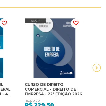
15% OFF
20
IL
CURSO DE DIREITO
Curs
GERAL
COMERCIAL - DIREITO DE
Pena
 - 41ª
EMPRESA - 22ª EDIÇÃO 2026
com 
R$
270,00
R$
275
R$
229,50
R$