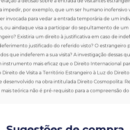
elação à decisão sobre a entrada de visitantes estrangeiro
a impedir, por exemplo, que um ser humano inofensivo vis
 ser invocada para vedar a entrada temporária de um ind
s, ou aindaque visa a participar do sepultamento de um 
ngeiro? Existiria um direito à justificativa em caso de ind
eferimento justificado do referido visto? O estrangeiro
dos que indeferem a sua visita? A investigação dessas q
 instrumento mais eficaz que o Direito Internacional par
 Direito de Visita a Território Estrangeiro à Luz do Direi
e desenvolvido na obra intitulada Direito Cosmopolita: R
 mais teórica não é pré-requisito para a compreensão do 
Sugestões de compra