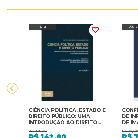
15% OFF
20% 
CIÊNCIA POLÍTICA, ESTADO E
CONFL
DIREITO PÚBLICO: UMA
DE IN
INTRODUÇÃO AO DIREITO
DE I
PÚBLICO DA
R$
168,00
R$
99,0
CONTEMPORANEIDADE 6ª
R$
142,80
R$