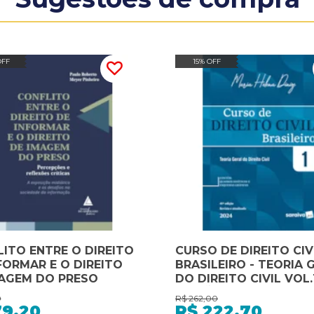
OFF
15% OFF
ITO ENTRE O DIREITO
CURSO DE DIREITO CIV
FORMAR E O DIREITO
BRASILEIRO - TEORIA 
MAGEM DO PRESO
DO DIREITO CIVIL VOL.1
EDIÇÃO 2024
0
R$
262,00
79,20
R$
222,70