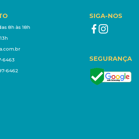
TO
SIGA-NOS
as 8h às 18h
13h
a.com.br
SEGURANÇA
7-6463
097-6462