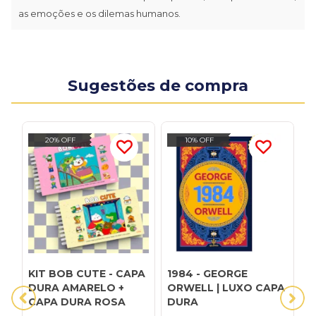
as emoções e os dilemas humanos.
Sugestões de compra
20% OFF
10% OFF
KIT BOB CUTE - CAPA
1984 - GEORGE
A
DURA AMARELO +
ORWELL | LUXO CAPA
S
CAPA DURA ROSA
DURA
D