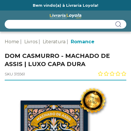
Bem vindo(a) à Livraria Loyola!
Ainda não tem cadastro na Livraria Loyola?
Home
Livros
Literatura
Romance
DOM CASMURRO - MACHADO DE
ASSIS | LUXO CAPA DURA
SKU 315561