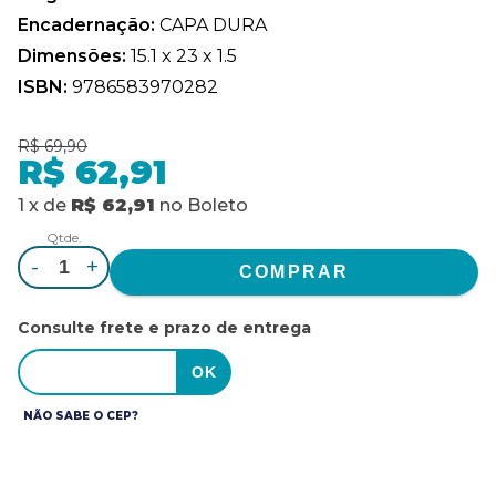
Encadernação:
CAPA DURA
Dimensões:
15.1 x 23 x 1.5
ISBN:
9786583970282
R$ 69,90
R$ 62,91
1
x
de
R$ 62,91
no
Boleto
Qtde.
-
+
Consulte frete e prazo de entrega
NÃO SABE O CEP?