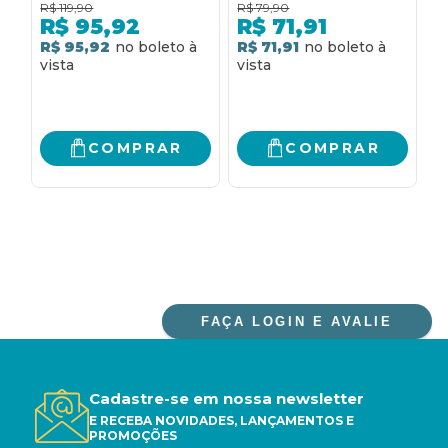
R$
119,90
R$
79,90
R
R$
95,92
R$
71,91
R$ 95,92
R$ 71,91
R
COMPRAR
COMPRAR
FAÇA LOGIN E AVALIE
Cadastre-se em nossa newsletter
E RECEBA NOVIDADES, LANÇAMENTOS E
PROMOÇÕES