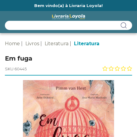
Bem vindo(a) à Livraria Loyola!
Ainda não tem cadastro na Livraria Loyola?
Home
Livros
Literatura
Literatura
Em fuga
SKU 60445