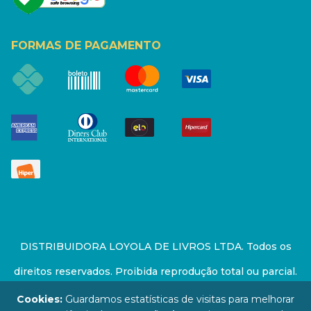
FORMAS DE PAGAMENTO
DISTRIBUIDORA LOYOLA DE LIVROS LTDA. Todos os
direitos reservados. Proibida reprodução total ou parcial.
Preços e estoque sujeito a alterações sem aviso prévio.
Cookies:
Guardamos estatísticas de visitas para melhorar