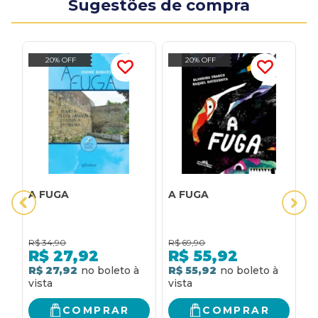
Sugestões de compra
20% OFF
20% OFF
A FUGA
A FUGA
A
T
D
C
R$
34,90
R$
69,90
R
N
R$
27,92
R$
55,92
P
R$ 27,92
R$ 55,92
R
J
COMPRAR
COMPRAR