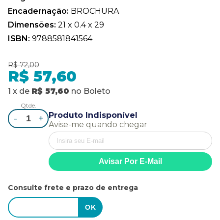
Encadernação:
BROCHURA
Dimensões:
21 x 0.4 x 29
ISBN:
9788581841564
R$ 72,00
R$ 57,60
1
x
de
R$ 57,60
no
Boleto
Qtde.
Produto Indisponível
-
+
Avise-me quando chegar
Consulte frete e prazo de entrega