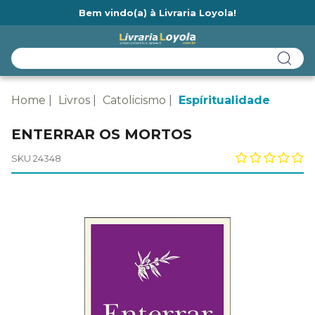
Bem vindo(a) à Livraria Loyola!
Ainda não tem cadastro na Livraria Loyola?
Home
Livros
Catolicismo
Espíritualidade
ENTERRAR OS MORTOS
SKU 24348