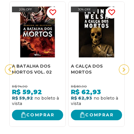
20% OFF
30% OFF
A BATALHA DOS
A CALÇA DOS
A
MORTOS VOL. 02
MORTOS
V
P
R$
74,90
R$
89,90
R
R$
59,92
R$
62,93
R$ 59,92
R$ 62,93
R
COMPRAR
COMPRAR