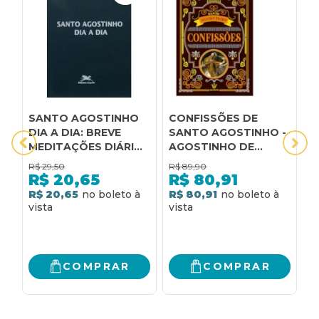
SANTO AGOSTINHO
CONFISSÕES DE
A
DIA A DIA: BREVE
SANTO AGOSTINHO -
C
MEDITAÇÕES DIÁRIAS
AGOSTINHO DE
C
TOMADAS DOS
HIPONA | LUXO CAPA
A
R$
29,50
R$
89,90
R
ESCRITOS DE SANTO
DURA
E
R$
20,65
R$
80,91
AGOSTINHO
C
R$ 20,65
R$ 80,91
R
C
H
COMPRAR
COMPRAR