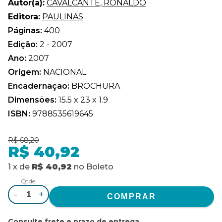
Autor(a):
CAVALCANTE, RONALDO
Editora:
PAULINAS
Páginas:
400
Edição:
2 - 2007
Ano:
2007
Origem:
NACIONAL
Encadernação:
BROCHURA
Dimensões:
15.5 x 23 x 1.9
ISBN:
9788535619645
R$ 68,20
R$ 40,92
1
x
de
R$ 40,92
no
Boleto
Qtde.
-
+
Consulte frete e prazo de entrega