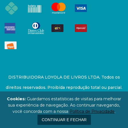
DISTRIBUIDORA LOYOLA DE LIVROS LTDA. Todos os
direitos reservados. Proibida reprodução total ou parcial.
Preços e estoque sujeito a alterações sem aviso prévio.
Cookies:
Guardamos estatísticas de visitas para melhorar
sua experiência de navegação. Ao continuar navegando,
67.946.814/0001-94 - LOJA - Rua Senador Feijó - São
você concorda com a nossa
Política de Privacidade
.
Paulo / SP - CEP: 01006-000
CONTINUAR E FECHAR