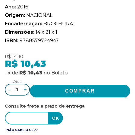
Ano:
2016
Origem:
NACIONAL
Encadernação:
BROCHURA
Dimensões:
14 x 21 x 1
ISBN:
9788579724947
R$ 14,90
R$ 10,43
1
x
de
R$ 10,43
no
Boleto
Qtde.
-
+
Consulte frete e prazo de entrega
NÃO SABE O CEP?