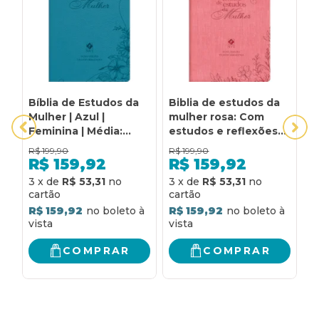
Bíblia de Estudos da
Biblia de estudos da
E
Mulher | Azul |
mulher rosa: Com
D
Feminina | Média:
estudos e reflexões
l
Com estudos e
de gênesis a
p
R$
199,90
R$
199,90
R
reflexões de gênesis
apocalipse
e
R$
159,92
R$
159,92
a apocalipse
c
R
3
x
de
R$ 53,31
3
x
de
R$ 53,31
a
R$ 159,92
R$ 159,92
COMPRAR
COMPRAR