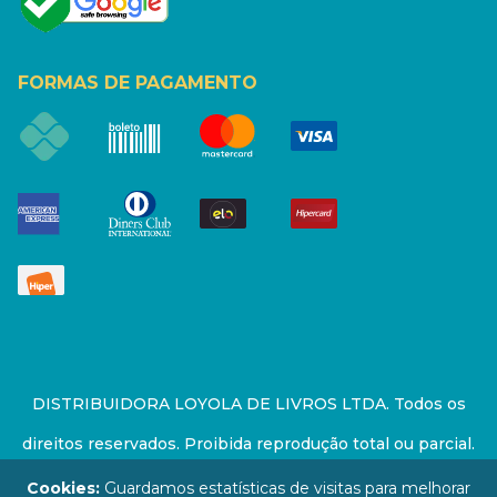
FORMAS DE PAGAMENTO
DISTRIBUIDORA LOYOLA DE LIVROS LTDA. Todos os
direitos reservados. Proibida reprodução total ou parcial.
Preços e estoque sujeito a alterações sem aviso prévio.
Cookies:
Guardamos estatísticas de visitas para melhorar