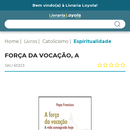
Bem vindo(a) à Livraria Loyola!
Ainda não tem cadastro na Livraria Loyola?
Home
Livros
Catolicismo
Espíritualidade
FORÇA DA VOCAÇÃO, A
SKU 65323