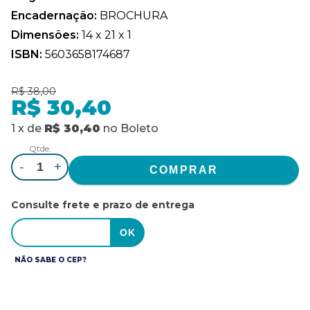
Encadernação:
BROCHURA
Dimensões:
14 x 21 x 1
ISBN:
5603658174687
R$ 38,00
R$ 30,40
1
x
de
R$ 30,40
no
Boleto
Qtde.
-
+
Consulte frete e prazo de entrega
NÃO SABE O CEP?