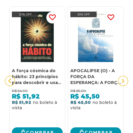
20% OFF
30% OFF
A força cósmica do
APOCALIPSE (O) - A
C
hábito: 23 princípios
FORÇA DA
m
para descobrir e usar
ESPERANÇA: A FORÇA
v
a seu favor a maior
DA ESPERANÇA
m
R$
64,90
R$
65,00
R
força da natureza
R$
51,92
R$
45,50
R$ 51,92
R$ 45,50
R
COMPRAR
COMPRAR