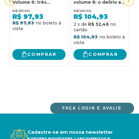
Volume 6: três
volume 8: o delírio e
v
ensaios sobre a teoria
os sonhos na gradiva
o
R$
139,90
R$
149,90
R
da sexualidade,
e outros textos
u
R$
97,93
R$
104,93
análise fragmentária
o
R$ 97,93
2
x
de
R$ 52,46
2
de uma histeria ("o
d
caso dora" ) e outros
t
R$ 104,93
R
textos
COMPRAR
COMPRAR
FAÇA LOGIN E AVALIE
Cadastre-se em nossa newsletter
E RECEBA NOVIDADES, LANÇAMENTOS E