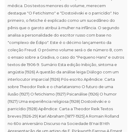
médica. Dos textos menores do volume, merecem
destaque "O Fetichismo" e "Dostoiévski e o parricídio". No
primeiro, o fetiche é explicado como um sucedâneo do
pênis que o garoto atribui à mulher na infância. O segundo
analisa a personalidade do escritor russo com base no
"complexo de Édipo". Este é o décimo lançamento da
coleção Freud. O próximo volume será o de número 8, com
o ensaio sobre a Gradiva, o caso do "Pequeno Hans" e outros
textos de 1906-9. Sumário Esta edição Inibição, sintoma e
angústia (1926) A questão da análise leiga Diálogo com um
interlocutor imparcial (1926) Pós-escrito Apêndice: Carta
sobre Theodor Reik e o charlatanismo O futuro de uma
ilusão (1927) O fetichismo (1927) Psicanálise (1926) O humor
(1927) Uma experiência religiosa (1928) Dostoiévski e o
parricídio (1928) Apêndice: Carta a Theodor Reik Textos
breves (1926-29) Karl Abraham [1877-1925] A Romain Rolland
no 60o aniversário Discurso na Sociedade B'nai B'rith
Apresentação de um artigo de E. Pickworth Farrow A Ernest