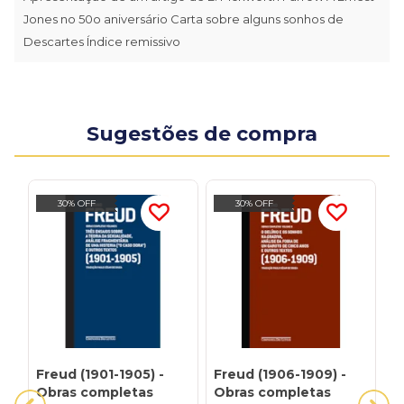
Jones no 50o aniversário Carta sobre alguns sonhos de
Descartes Índice remissivo
Sugestões de compra
30% OFF
30% OFF
Freud (1901-1905) -
Freud (1906-1909) -
F
Obras completas
Obras completas
o