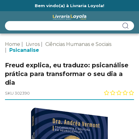
Bem vindo(a) à Livraria Loyola!
Ainda não tem cadastro na Livraria Loyola?
Home
Livros
Ciências Humanas e Sociais
Psicanalise
Freud explica, eu traduzo: psicanálise
prática para transformar o seu dia a
dia
SKU 302390