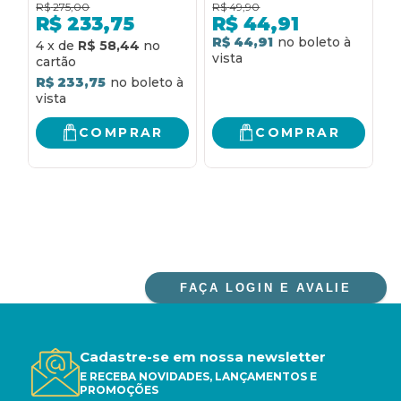
R$
275,00
R$
49,90
R
diversas
PARA A RESILIÊNCIA E
c
R$
233,75
R$
44,91
necessidades e
A PAZ INTERIOR
f
R$ 44,91
R
4
x
de
R$ 58,44
votivas: lecionário
d
para as missas dos
R$ 233,75
santos, dos comuns,
para diversas
necessidades e
COMPRAR
COMPRAR
votivas
FAÇA LOGIN E AVALIE
Cadastre-se em nossa newsletter
E RECEBA NOVIDADES, LANÇAMENTOS E
PROMOÇÕES