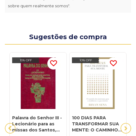
sobre quem realmente somos".
Sugestões de compra
15% OFF
10% OFF
Palavra do Senhor III -
100 DIAS PARA
1
Lecionário para as
TRANSFORMAR SUA
t
missas dos Santos,
MENTE: O CAMINHO
c
dos comuns, para
DO ESTOICISMO
f