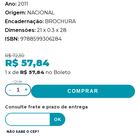
Ano:
2011
Origem:
NACIONAL
Encadernação:
BROCHURA
Dimensões:
21 x 0.3 x 28
ISBN:
9788599306284
R$ 72,30
R$ 57,84
1
x
de
R$ 57,84
no
Boleto
Qtde.
-
+
Consulte frete e prazo de entrega
NÃO SABE O CEP?