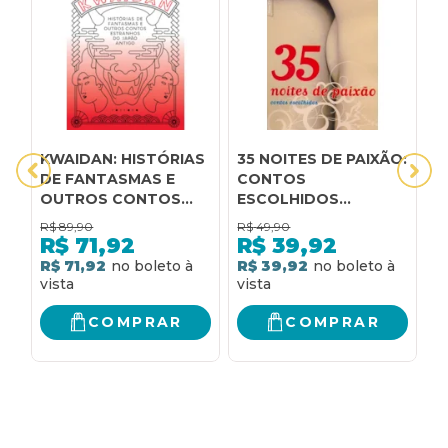
KWAIDAN: HISTÓRIAS
35 NOITES DE PAIXÃO:
A
DE FANTASMAS E
CONTOS
H
OUTROS CONTOS
ESCOLHIDOS
C
ESTRANHOS DO
(EDIÇÃO DE BOLSO):
E
R$
89,90
R$
49,90
R
JAPÃO ANTIGO
CONTOS
R$
71,92
R$
39,92
ESCOLHIDOS
R$ 71,92
R$ 39,92
R
COMPRAR
COMPRAR