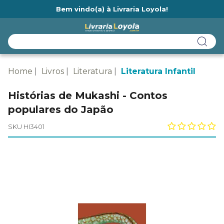
Bem vindo(a) à Livraria Loyola!
Ainda não tem cadastro na Livraria Loyola?
Home
Livros
Literatura
Literatura Infantil
Histórias de Mukashi - Contos
populares do Japão
SKU HI3401