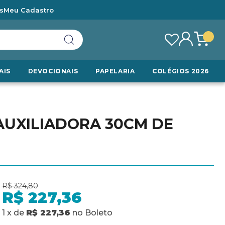
s
Meu Cadastro
AIS
DEVOCIONAIS
PAPELARIA
COLÉGIOS 2026
AUXILIADORA 30CM DE
R$ 324,80
R$ 227,36
1
x
de
R$ 227,36
no
Boleto