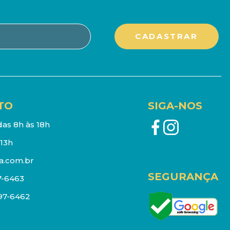
TO
SIGA-NOS
as 8h às 18h
13h
a.com.br
SEGURANÇA
7-6463
097-6462