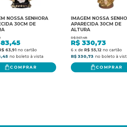
EM NOSSA SENHORA
IMAGEM NOSSA SENH
CIDA 30CM DE
APARECIDA 30CM DE
RA
ALTURA
9
R$
367,48
383,45
R$
330,73
R$ 63,91
6
x
de
R$ 55,12
3,45
R$ 330,73
COMPRAR
COMPRAR