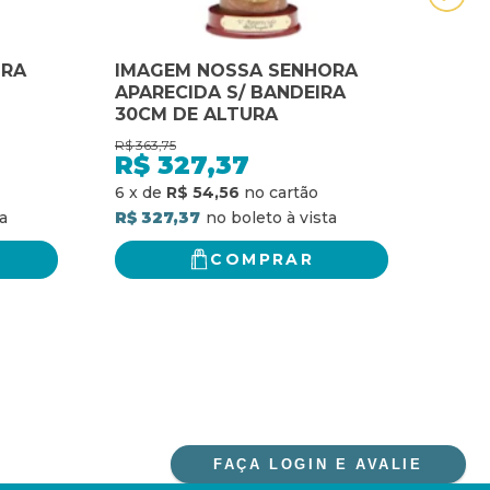
ORA
IMAGEM NOSSA SENHORA
IMA
APARECIDA S/ BANDEIRA
AUX
30CM DE ALTURA
ALT
R$
363,75
R$
24,
R$
327,37
R$
R$ 2
6
x
de
R$ 54,56
R$ 327,37
COMPRAR
FAÇA LOGIN E AVALIE