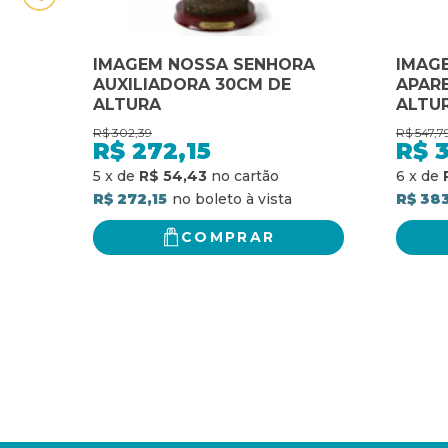
IMAGEM NOSSA SENHORA
IMAG
AUXILIADORA 30CM DE
APARE
ALTURA
ALTU
R$
302,39
R$
547,7
R$
272,15
R$
5
x
de
R$ 54,43
6
x
de
R$ 272,15
R$ 38
COMPRAR