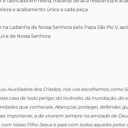
é fabricada em resina, material de alta resistência e 
 beleza e acabamento único a cada peça.
o na Ladainha de Nossa Senhora pelo Papa São Pio V, após
eus e de Nossa Senhora.
iu Auxiliadora dos Cristãos, nós vos escolhemos como Se
esta casa de todo perigo: do incêndio, da inundação, do r
lamidades que conheceis. Abençoai, protegei, defendei, 
is importante, a de viverem sempre na amizade de Deus, 
 com Vosso Filho Jesus e para com todos aqueles pelos qu