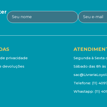
ter
DAS
ATENDIMEN
a de privacidade
Segunda à Sexta d
e devoluções
Sábado das 8h às 
sac@LivrariaLoyol
Telefone:
(11) 409
Whastapp:
(11) 4