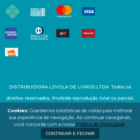
DISTRIBUIDORA LOYOLA DE LIVROS LTDA. Todos os
direitos reservados. Proibida reprodução total ou parcial.
Preços e estoque sujeito a alterações sem aviso prévio.
Cookies:
Guardamos estatísticas de visitas para melhorar
sua experiência de navegação. Ao continuar navegando,
67.946.814/0001-94 - LOJA - Rua Senador Feijó - São
você concorda com a nossa
Política de Privacidade
.
Paulo / SP - CEP: 01006-000
CONTINUAR E FECHAR