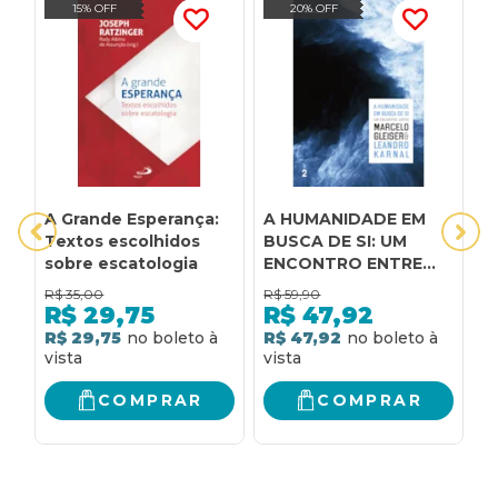
15% OFF
20% OFF
A Grande Esperança:
A HUMANIDADE EM
A
Textos escolhidos
BUSCA DE SI: UM
f
sobre escatologia
ENCONTRO ENTRE
I
MARCELO GLEISER E
vo
R$
35,00
R$
59,90
R
LEANDRO KARNAL
R$
29,75
R$
47,92
R$ 29,75
R$ 47,92
R
COMPRAR
COMPRAR