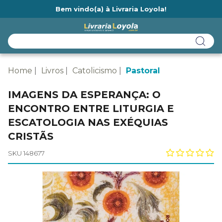
Bem vindo(a) à Livraria Loyola!
Ainda não tem cadastro na Livraria Loyola?
Home
Livros
Catolicismo
Pastoral
IMAGENS DA ESPERANÇA: O
ENCONTRO ENTRE LITURGIA E
ESCATOLOGIA NAS EXÉQUIAS
CRISTÃS
SKU 148677