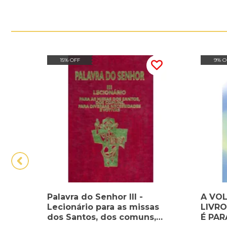
15% OFF
9% O
Palavra do Senhor III -
A VOL
Lecionário para as missas
LIVRO
dos Santos, dos comuns,
É PAR