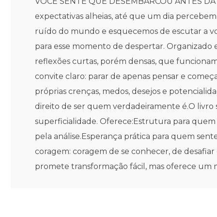
VOCÊ SENTE QUE DESEMBARCOU ANTES DA HORA?A
expectativas alheias, até que um dia perceb
ruído do mundo e esquecemos de escutar a voz
para esse momento de despertar. Organizado em
reflexões curtas, porém densas, que funciona
convite claro: parar de apenas pensar e começ
próprias crenças, medos, desejos e potencialida
direito de ser quem verdadeiramente é.O livro 
superficialidade. Oferece:Estrutura para quem
pela análise.Esperança prática para quem sent
coragem: coragem de se conhecer, de desafiar c
promete transformação fácil, mas oferece um m