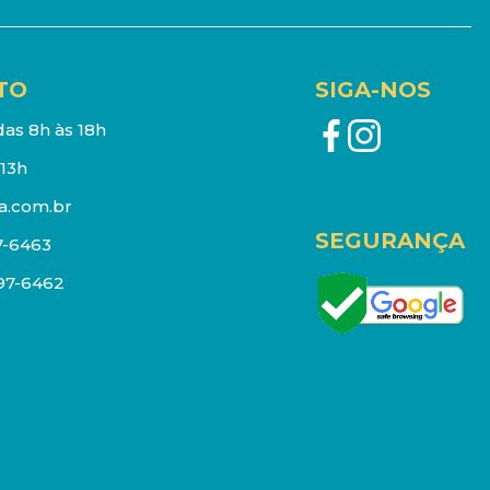
TO
SIGA-NOS
as 8h às 18h
13h
a.com.br
SEGURANÇA
7-6463
097-6462