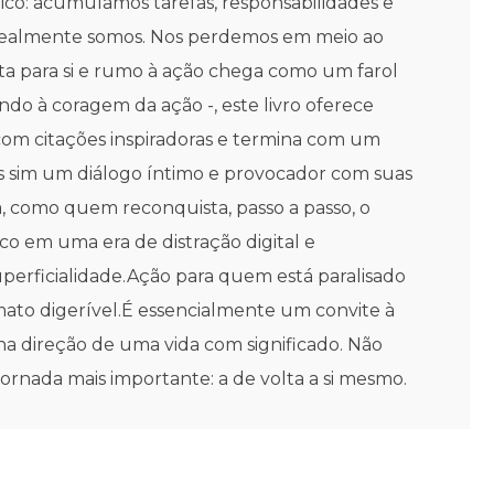
: acumulamos tarefas, responsabilidades e
 realmente somos. Nos perdemos em meio ao
a para si e rumo à ação chega como um farol
do à coragem da ação -, este livro oferece
om citações inspiradoras e termina com um
as sim um diálogo íntimo e provocador com suas
ia, como quem reconquista, passo a passo, o
co em uma era de distração digital e
perficialidade.Ação para quem está paralisado
mato digerível.É essencialmente um convite à
na direção de uma vida com significado. Não
rnada mais importante: a de volta a si mesmo.