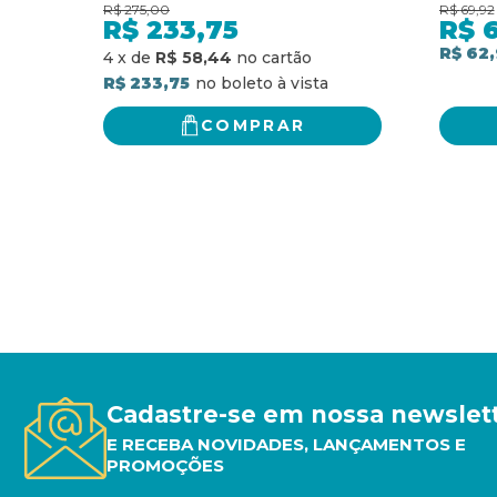
para diversas necessidades
R$
275,00
R$
69,92
e votivas: lecionário para as
R$
233,75
R$
missas dos santos, dos
R$ 62
4
x
de
R$ 58,44
comuns, para diversas
R$ 233,75
necessidades e votivas
COMPRAR
Cadastre-se em nossa newslet
E RECEBA NOVIDADES, LANÇAMENTOS E
PROMOÇÕES