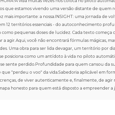
 vida muitas vezes nos coloca no piloto automático
emos que estamos vivendo uma versão distante de quem
 mais importante: a nossa.INSIGHT: uma jornada de volt
 12 territórios essenciais - do autoconhecimento profun
m como pequenas doses de lucidez. Cada texto começa c
ar a agir.Aqui, você não encontrará fórmulas mágicas, m
des. Uma obra para ser lida devagar, um território por d
se posiciona como um antídoto à vida no piloto automáti
 se sente perdido.Profundidade para quem cansou da su
e que "perdeu o voo" da vida.Sabedoria aplicável em for
renças, de viver autenticamente e, finalmente, de agir 
apa honesto para quem está disposto a empreender a jo