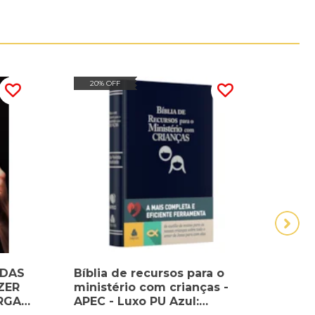
20% OFF
20
 DAS
Bíblia de recursos para o
Bíbl
ZER
ministério com crianças -
mini
RGA
APEC - Luxo PU Azul:
APEC