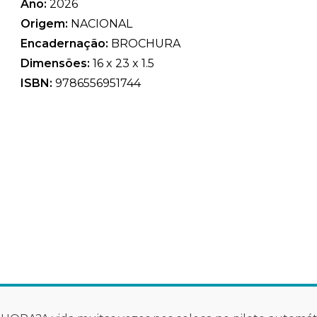
Ano:
2026
Origem:
NACIONAL
Encadernação:
BROCHURA
Dimensões:
16 x 23 x 1.5
ISBN:
9786556951744