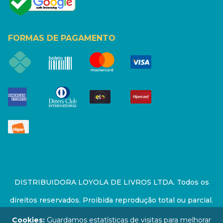
FORMAS DE PAGAMENTO
DISTRIBUIDORA LOYOLA DE LIVROS LTDA. Todos os
direitos reservados. Proibida reprodução total ou parcial.
Preços e estoque sujeito a alterações sem aviso prévio.
Cookies:
Guardamos estatísticas de visitas para melhorar