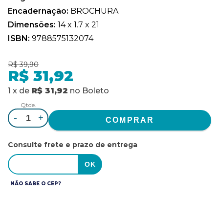
Encadernação:
BROCHURA
Dimensões:
14 x 1.7 x 21
ISBN:
9788575132074
R$ 39,90
R$ 31,92
1
x
de
R$ 31,92
no
Boleto
Qtde.
-
+
Consulte frete e prazo de entrega
NÃO SABE O CEP?