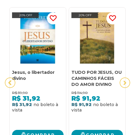
20% OFF
20% OFF
Jesus, o libertador
TUDO POR JESUS, OU
1
divino
CAMINHOS FÁCEIS
p
DO AMOR DIVINO
s
R$
39,90
R$
114,90
R$
31,92
R$
91,92
R
R$ 31,92
R$ 91,92