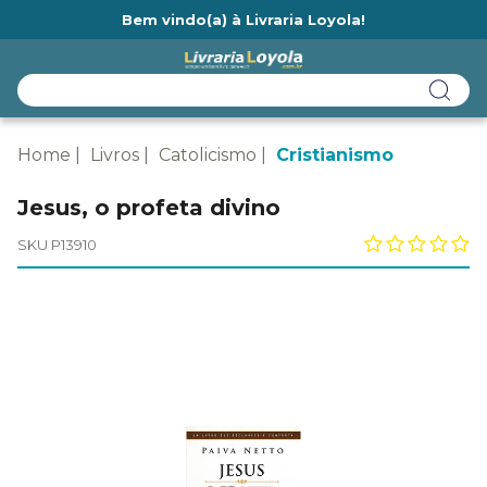
Bem vindo(a) à Livraria Loyola!
Ainda não tem cadastro na Livraria Loyola?
Home
Livros
Catolicismo
Cristianismo
Jesus, o profeta divino
SKU P13910