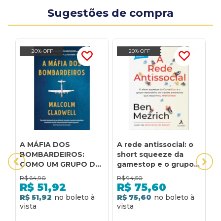
Sugestões de compra
20% OFF
20% OFF
A MÁFIA DOS
A rede antissocial: o
A
BOMBARDEIROS:
short squeeze da
H
COMO UM GRUPO DE
gamestop e o grupo
I
AVIADORES
desordeiro de traders
G
R$
64,90
R$
94,50
R
OBSESSIVOS
amadores que
B
R$
51,92
R$
75,60
PRODUZIU A NOITE
desarmou wall street
R
R$ 51,92
R$ 75,60
R
MAIS LONGA E LETAL
N
DA SEGUNDA GUERRA