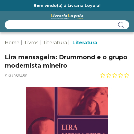
Bem vindo(a) à Livraria Loyola!
Ainda não tem cadastro na Livraria Loyola?
Home
Livros
Literatura
Literatura
Lira mensageira: Drummond e o grupo
modernista mineiro
SKU 168458