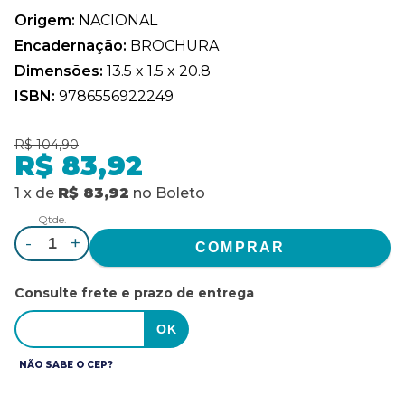
Origem:
NACIONAL
Encadernação:
BROCHURA
Dimensões:
13.5 x 1.5 x 20.8
ISBN:
9786556922249
R$ 104,90
R$ 83,92
1
x
de
R$ 83,92
no
Boleto
Qtde.
-
+
Consulte frete e prazo de entrega
NÃO SABE O CEP?