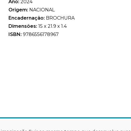
Ano:
2024
Origem:
NACIONAL
Encadernação:
BROCHURA
Dimensões:
15 x 21.9 x 1.4
ISBN:
9786556178967