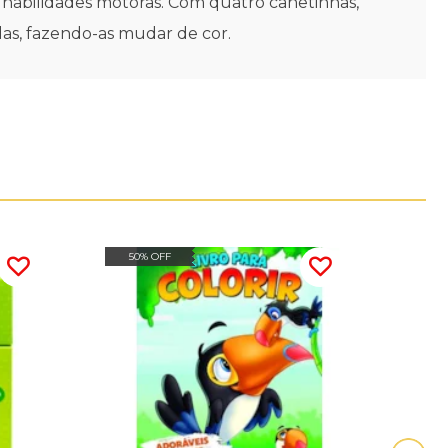
s habilidades motoras. Com quatro canetinhas,
das, fazendo-as mudar de cor.
50% OFF
50