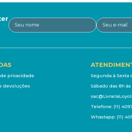
ter
DAS
ATENDIMEN
a de privacidade
Segunda à Sexta d
e devoluções
Sábado das 8h às 
sac@LivrariaLoyol
Telefone:
(11) 409
Whastapp:
(11) 4