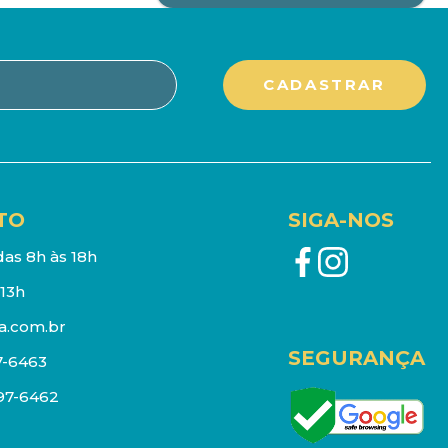
TO
SIGA-NOS
as 8h às 18h
13h
a.com.br
SEGURANÇA
7-6463
097-6462