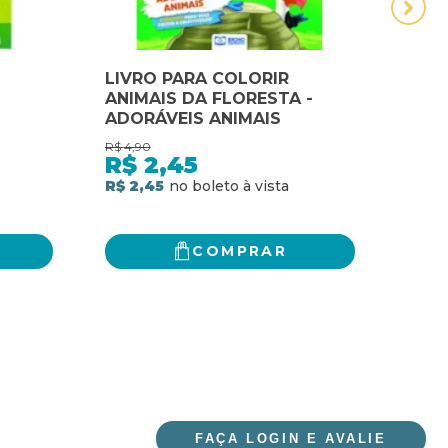
LIVRO PARA COLORIR
LIVR
ANIMAIS DA FLORESTA -
ANIM
ADORÁVEIS ANIMAIS
ANIM
R$
4,90
R$
4,9
R$
2,45
R$
R$ 2,45
R$ 2
COMPRAR
FAÇA LOGIN E AVALIE