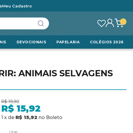
s
Meu Cadastro
AIS
DEVOCIONAIS
PAPELARIA
COLÉGIOS 2026
IR: ANIMAIS SELVAGENS
R$ 19,90
R$ 15,92
1
x
de
R$ 15,92
no
Boleto
Qtde.