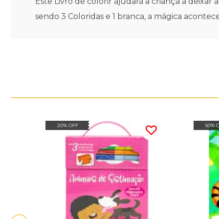
Este Livro de colorir ajudará a criança a deix
sendo 3 Coloridas e 1 branca, a mágica acontec
20% OFF
50% 