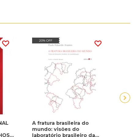
20% OFF
20
NAL
A fratura brasileira do
A I
mundo: visões do
- VOL
NHOS
laboratório brasileiro da