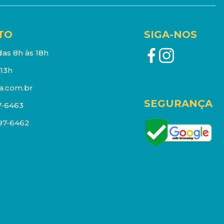
TO
SIGA-NOS
as 8h às 18h
13h
a.com.br
SEGURANÇA
7-6463
097-6462