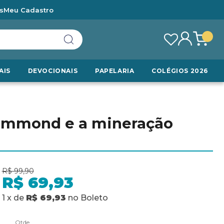
s
Meu Cadastro
AIS
DEVOCIONAIS
PAPELARIA
COLÉGIOS 2026
ummond e a mineração
R$ 99,90
R$ 69,93
1
x
de
R$ 69,93
no
Boleto
Qtde.