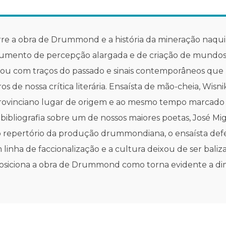
orre a obra de Drummond e a história da mineração naqui
trumento de percepção alargada e de criação de mundos. 
ou com traços do passado e sinais contemporâneos que
s de nossa crítica literária. Ensaísta de mão-cheia, Wisn
provinciano lugar de origem e ao mesmo tempo marcado
ibliografia sobre um de nossos maiores poetas, José Mig
sto repertório da produção drummondiana, o ensaísta def
 linha de faccionalização e a cultura deixou de ser bal
iciona a obra de Drummond como torna evidente a dimen