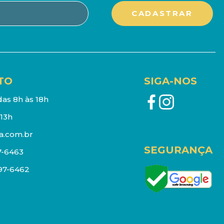
TO
SIGA-NOS
as 8h às 18h
13h
a.com.br
SEGURANÇA
7-6463
097-6462