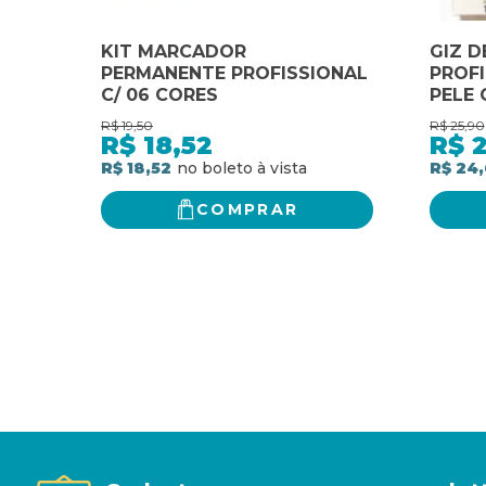
KIT MARCADOR
GIZ D
PERMANENTE PROFISSIONAL
PROFI
C/ 06 CORES
PELE 
R$
19,50
R$
25,90
R$
18,52
R$
R$ 18,52
R$ 24
COMPRAR