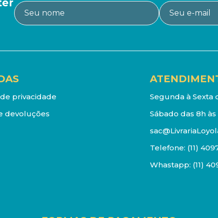
ter
DAS
ATENDIMEN
a de privacidade
Segunda à Sexta d
e devoluções
Sábado das 8h às 
sac@LivrariaLoyol
Telefone:
(11) 409
Whastapp:
(11) 4