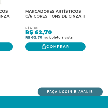
COS
MARCADORES ARTÍSTICOS
50 
INZA
C/6 CORES TONS DE CINZA II
CRÔ
PRO
COM
R$
66,00
R$
47,
R$
62,70
R$
R$ 62,70
R$ 3
COMPRAR
FAÇA LOGIN E AVALIE