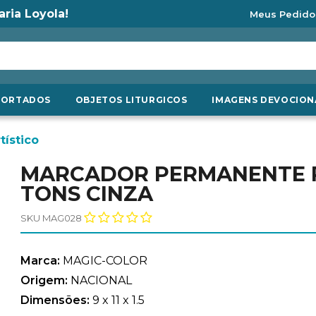
aria Loyola!
Meus Pedido
PORTADOS
OBJETOS LITURGICOS
IMAGENS DEVOCION
tístico
MARCADOR PERMANENTE PR
TONS CINZA
SKU MAG028
Marca:
MAGIC-COLOR
Origem:
NACIONAL
Dimensões:
9 x 11 x 1.5