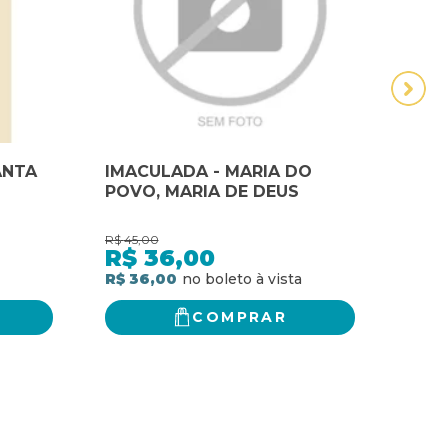
ANTA
IMACULADA - MARIA DO
LUCA
POVO, MARIA DE DEUS
TEOL
TEO
TEOL
R$
45,00
R$
26,
R$
36,00
R$
R$ 36,00
R$ 2
COMPRAR