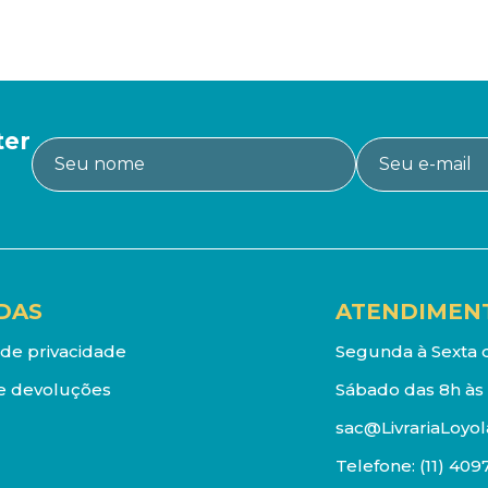
ter
DAS
ATENDIMEN
a de privacidade
Segunda à Sexta d
e devoluções
Sábado das 8h às 
sac@LivrariaLoyol
Telefone:
(11) 409