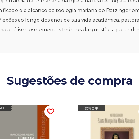
rtância da fé mariana da Igreja na rica teologia e nos 
ificado e o alcance da teologia mariana de Ratzinger em
lexões ao longo dos anos de sua vida acadêmica, pastoral
a análise doselementos teóricos da questão a partir do
Sugestões de compra
OFF
30% OFF