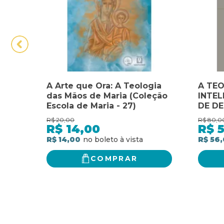
A Arte que Ora: A Teologia
A TE
das Mãos de Maria (Coleção
INTE
Escola de Maria - 27)
DE DE
TEOL
R$
20,00
R$
80,0
SEGU
R$
14,00
R$
ELLAC
R$ 14,00
R$ 56
COMPRAR