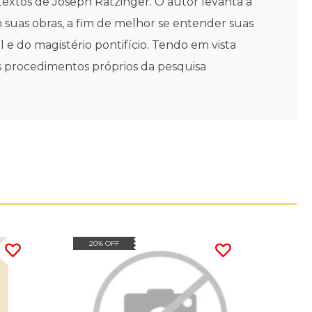
textos de Joseph Ratzinger. O autor levanta a
 suas obras, a fim de melhor se entender suas
 e do magistério pontifício. Tendo em vista
s procedimentos próprios da pesquisa
20% OFF
15