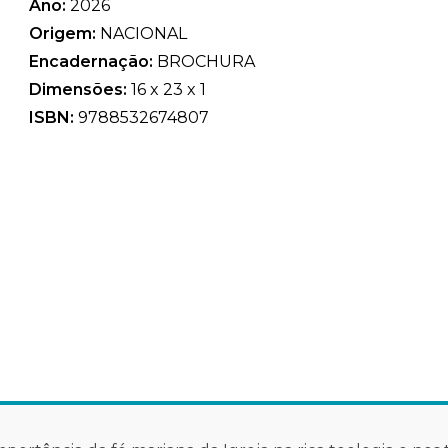
Ano:
2026
Origem:
NACIONAL
Encadernação:
BROCHURA
Dimensões:
16 x 23 x 1
ISBN:
9788532674807