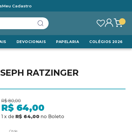
s
Meu Cadastro
AIS
DEVOCIONAIS
PAPELARIA
COLÉGIOS 2026
OSEPH RATZINGER
R$ 80,00
R$ 64,00
1
x
de
R$ 64,00
no
Boleto
Qtde.