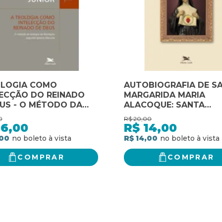
OLOGIA COMO
AUTOBIOGRAFIA DE S
LECÇÃO DO REINADO
MARGARIDA MARIA
US - O MÉTODO DA
ALACOQUE: SANTA
OGIA DA LIBERTAÇÃO
MARGARIDA MARIA
0
R$
20,00
NDO IGNACIO
ALACOQUE
56,00
R$
14,00
URIA
,00
R$ 14,00
COMPRAR
COMPRAR