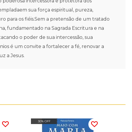
o poderosa intercessora e protetora dos
empladaem sua força espiritual, pureza,
ro para os fiéis.Sem a pretensão de um tratado
na, fundamentado na Sagrada Escritura e na
stacando o poder de sua intercessão, sua
os é um convite a fortalecer a fé, renovar a
z a Jesus.
30% OFF
20