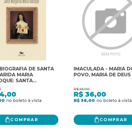
BIOGRAFIA DE SANTA
IMACULADA - MARIA D
ARIDA MARIA
POVO, MARIA DE DEUS
OQUE: SANTA
ARIDA MARIA
0
R$
45,00
OQUE
14,00
R$
36,00
00
R$ 36,00
COMPRAR
COMPRAR