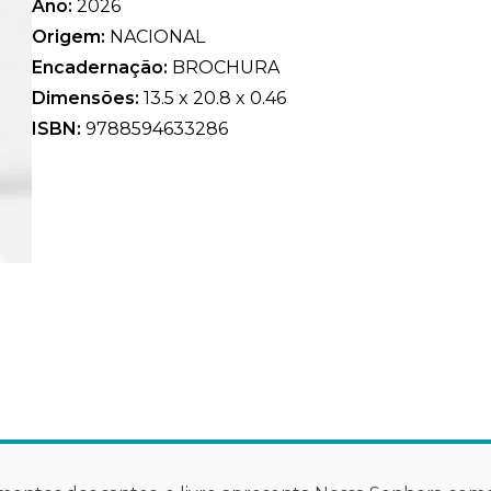
Ano:
2026
Origem:
NACIONAL
Encadernação:
BROCHURA
Dimensões:
13.5 x 20.8 x 0.46
ISBN:
9788594633286