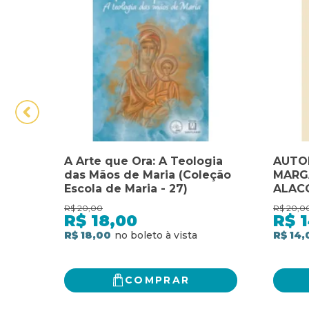
A Arte que Ora: A Teologia
AUTO
das Mãos de Maria (Coleção
MARG
Escola de Maria - 27)
ALAC
MARG
R$
20,00
R$
20,0
ALAC
R$
18,00
R$
R$ 18,00
R$ 14,
COMPRAR