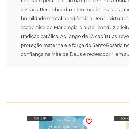
Inspirado pela tradição da Igreja e pelos ensi
cristãos. Reconhecida como medianeira das gra
humildade e total obediência a Deus - virtudes
acadêmico de Mariologia, o autor conduz o le
tradição católica. Ao longo de 13 capítulos, r
proteção materna e a força do SantoRosário no 
confiança na Mãe de Deus e redescobrir, em 
10% OFF
30% 