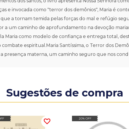
namentos dos santos, o livro apresenta Nossa Senhora com
ças e invocada como "terror dos demônios", Maria é cont
 que a tornam temida pelas forças do mal e refúgio segu
itor a um caminho de aprofundamento na devoção maria
evela Maria como modelo de confiança e entrega total, de
combate espiritual.Maria Santíssima, o Terror dos Demôni
sua presença materna, um caminho seguro que nos condu
Sugestões de compra
OFF
20% OFF