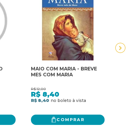
O
MAIO COM MARIA - BREVE
MARI
MES COM MARIA
COL
CLAR
R$
12,00
R$
19,
R$
8,40
R$
R$ 8,40
R$ 15
COMPRAR