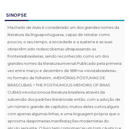
SINOPSE
Machado de Assis é considerado um dos grandes nomes da
literatura da línguaportuguesa, capaz de retratar como
poucos, o seu tempo, a sociedade e a suaterra e as suas
obras têm sido redescobertas ultrapassando as
fronteirasbrasileiras, sendo reconhecido como um dos
grandes nomes da literaturauniversal.Publicado pela primeira
vez entre março e dezembro de 1881 na «revistabrasileira»,
no formato de folhetim, «MEMÓRIAS PÓSTUMAS DE
BRÁSCUBAS = THE POSTHUMOUS MEMOIRS OF BRAS
CUBAS»revolucionoua literatura brasileira através da
subversão dos padrões literáriosde então, com a adoção de
um número grande de capítulos, muitos deles curtos,alguns
com apenas algumas linhas, e uma linguagem própria que o
aproxima dasprimeiras manifestações modernistas do
século seguinte. O livro tem comomarcas um tom cáustico e