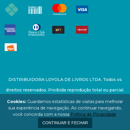
DISTRIBUIDORA LOYOLA DE LIVROS LTDA. Todos os
direitos reservados. Proibida reprodução total ou parcial.
Preços e estoque sujeito a alterações sem aviso prévio.
Cookies:
Guardamos estatísticas de visitas para melhorar
sua experiência de navegação. Ao continuar navegando,
67.946.814/0001-94 - LOJA - Rua Senador Feijó - São
você concorda com a nossa
Política de Privacidade
.
Paulo / SP - CEP: 01006-000
CONTINUAR E FECHAR