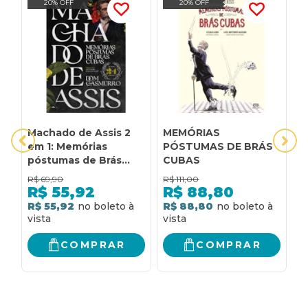
20% OFF
20% OFF
Machado de Assis 2
MEMÓRIAS
M
em 1: Memórias
PÓSTUMAS DE BRÁS
d
póstumas de Brás
CUBAS
Cubas + Dom
R$
69,90
R$
111,00
R
Casmurro
R$
55,92
R$
88,80
R$ 55,92
R$ 88,80
R
COMPRAR
COMPRAR