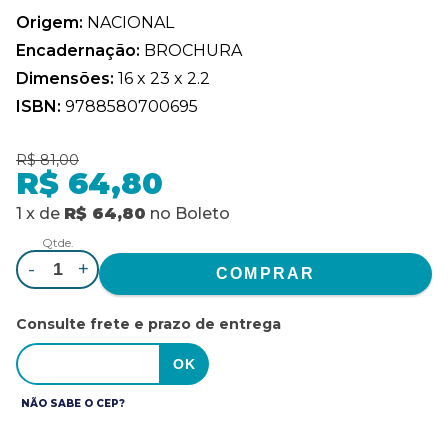
Origem:
NACIONAL
Encadernação:
BROCHURA
Dimensões:
16 x 23 x 2.2
ISBN:
9788580700695
R$ 81,00
R$ 64,80
1
x
de
R$ 64,80
no
Boleto
Qtde.
-
+
Consulte frete e prazo de entrega
NÃO SABE O CEP?