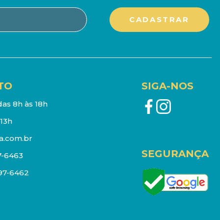
TO
SIGA-NOS
as 8h às 18h
13h
a.com.br
SEGURANÇA
7-6463
097-6462