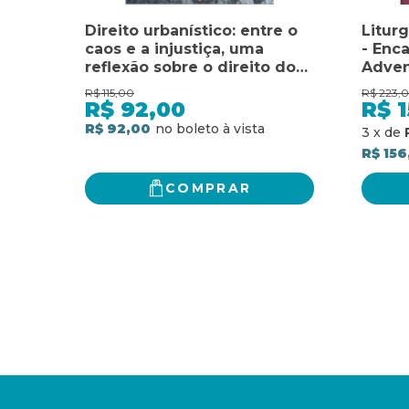
Direito urbanístico: entre o
Liturg
caos e a injustiça, uma
- Enc
reflexão sobre o direito do
Adven
urbanismo''''
tempo
R$
115,00
R$
223,
do na
R$
92,00
R$
1
R$ 92,00
3
x
de
R$ 156
COMPRAR