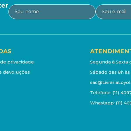
ter
DAS
ATENDIMEN
a de privacidade
Segunda à Sexta d
e devoluções
Sábado das 8h às 
sac@LivrariaLoyol
Telefone:
(11) 409
Whastapp:
(11) 4