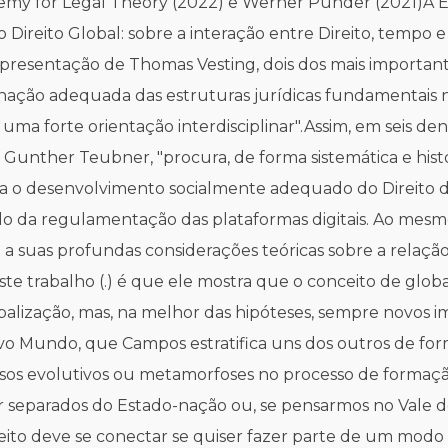
my for Legal Theory (2022) e Werner Pünder (2021)A Ed
Direito Global: sobre a interação entre Direito, tempo e 
esentação de Thomas Vesting, dois dos mais importante
ção adequada das estruturas jurídicas fundamentais na
ma forte orientação interdisciplinar".Assim, em seis de
m Gunther Teubner, "procura, de forma sistemática e histór
ara o desenvolvimento socialmente adequado do Direito da
o da regulamentação das plataformas digitais. Ao mesm
e a suas profundas considerações teóricas sobre a relação
ste trabalho (.) é que ele mostra que o conceito de glob
balização, mas, na melhor das hipóteses, sempre novos i
vo Mundo, que Campos estratifica uns dos outros de for
passos evolutivos ou metamorfoses no processo de formaç
r separados do Estado-nação ou, se pensarmos no Vale do 
eito deve se conectar se quiser fazer parte de um modo 