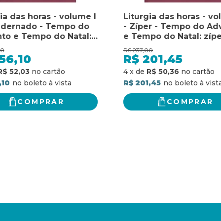
ia das horas - volume I
Liturgia das horas - vo
adernado - Tempo do
- Zíper - Tempo do Ad
to e Tempo do Natal:
e Tempo do Natal: zípe
 do advento e tempo
Tempo do Advento e 
00
R$
237,00
tal
do Natal
56,10
R$
201,45
R$ 52,03
4
x
de
R$ 50,36
,10
R$ 201,45
COMPRAR
COMPRAR