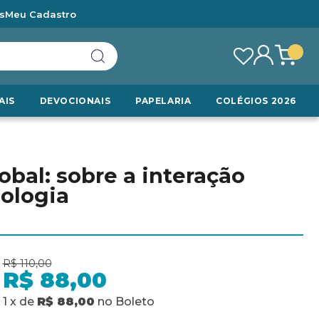
s
Meu Cadastro
AIS
DEVOCIONAIS
PAPELARIA
COLÉGIOS 2026
obal: sobre a interação
nologia
R$ 110,00
R$ 88,00
1
x
de
R$ 88,00
no
Boleto