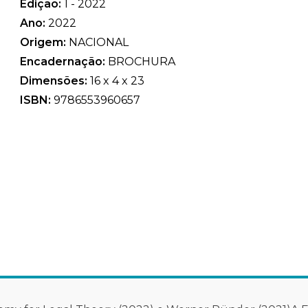
Edição:
1 - 2022
Ano:
2022
Origem:
NACIONAL
Encadernação:
BROCHURA
Dimensões:
16 x 4 x 23
ISBN:
9786553960657