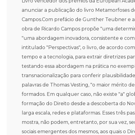
Livro vencedor dos prêmios da European Acade
anunciar a publicação do livro Metamorfoses do 
Campos.Com prefácio de Gunther Teubner e apr
obra de Ricardo Campos propõe "uma determina
"uma abordagem inovadora, consistente e com u
intitulado "Perspectivas", o livro, de acordo co
tempo e a tecnologia, para extrair diretrizes p
testando essa abordagem na prática no exempl
transnacionalização para conferir plausibilidad
palavras de Thomas Vesting, "o maior mérito de
formados. Em qualquer caso, não existe "a" glo
formação do Direito desde a descoberta do No
larga escala, redes e plataformas. Esses três 
mostra, não podem, entretanto, por sua vez, se
sociais emergentes dos mesmos, aos quais o Dir