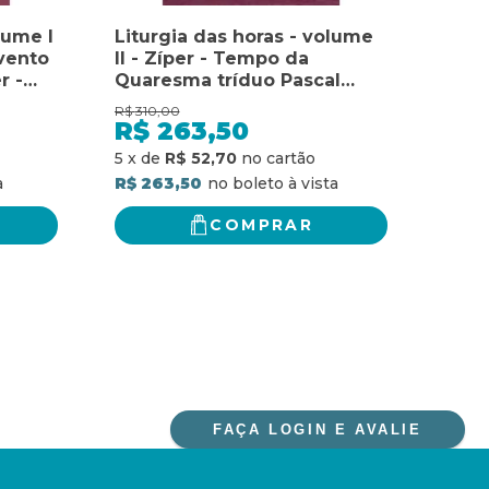
lume I
Liturgia das horas - volume
SOB
vento
II - Zíper - Tempo da
VIDA
r -
Quaresma tríduo Pascal
BOL
Tempo
tempo da Páscoa: zíper -
EST
R$
310,00
R$
30,
Tempo da Quaresma tríduo
R$
263,50
R$
Pascal tempo da Páscoa
R$ 2
5
x
de
R$ 52,70
R$ 263,50
COMPRAR
FAÇA LOGIN E AVALIE