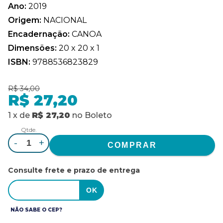
Ano:
2019
Origem:
NACIONAL
Encadernação:
CANOA
Dimensões:
20 x 20 x 1
ISBN:
9788536823829
R$ 34,00
R$ 27,20
1
x
de
R$ 27,20
no
Boleto
Qtde.
-
+
Consulte frete e prazo de entrega
NÃO SABE O CEP?