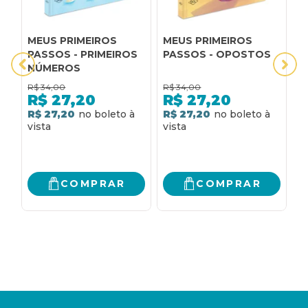
MEUS PRIMEIROS
MEUS PRIMEIROS
M
PASSOS - PRIMEIROS
PASSOS - OPOSTOS
P
NÚMEROS
C
R$
34,00
R$
34,00
R
R$
27,20
R$
27,20
R$ 27,20
R$ 27,20
R
COMPRAR
COMPRAR