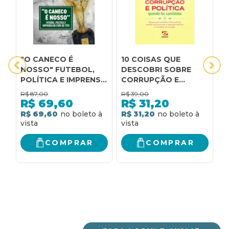
"O CANECO É
10 COISAS QUE
19
NOSSO" FUTEBOL,
DESCOBRI SOBRE
c
POLÍTICA E IMPRENSA
CORRUPÇÃO E
e
NA COPA DE 1970
POLÍTICA QUANDO
b
R$
87,00
R$
39,00
R
FUI CANDIDATA: UM
R$
69,60
R$
31,20
GUIA PARA
R$ 69,60
R$ 31,20
R
CANDIDATOS E
INTERESSADOS EM
ENTENDER COMO
COMPRAR
COMPRAR
FUNCIONAM AS
CAMPANHAS
ELEITORAIS E OS
BASTIDORES DA
CORRUPÇÃO