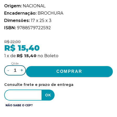
Origem:
NACIONAL
Encadernação:
BROCHURA
Dimensões:
17 x 25 x 3
ISBN:
9788579722592
R$ 22,00
R$ 15,40
1
x
de
R$ 15,40
no
Boleto
Qtde.
-
+
Consulte frete e prazo de entrega
NÃO SABE O CEP?