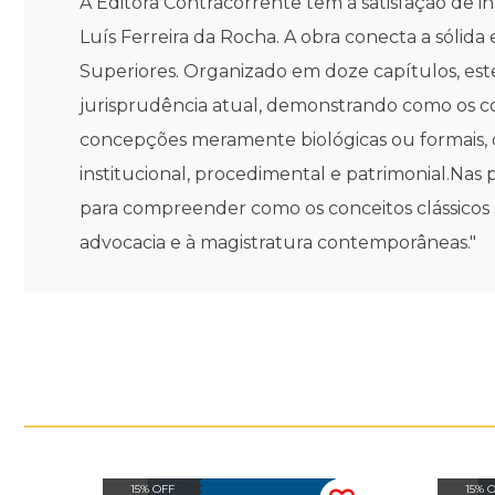
A Editora Contracorrente tem a satisfação de in
Luís Ferreira da Rocha. A obra conecta a sólida
Superiores. Organizado em doze capítulos, este 
jurisprudência atual, demonstrando como os co
concepções meramente biológicas ou formais, o 
institucional, procedimental e patrimonial.Na
para compreender como os conceitos clássicos s
advocacia e à magistratura contemporâneas."
15% OFF
15% 