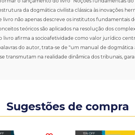
formar o lançamento do livro "Noções fundamentais do Dir
 estrutura da dogmática civilista clássica às inovações 
livro não apenas descreve os institutos fundamentais do 
nceitos teóricos são aplicados na resolução dos compl
livro afirma a socioafetividade como valor jurídico cen
s palavras do autor, trata-se de "um manual de dogmátic
e transmutam na realidade dinâmica dos tribunais, garan
Sugestões de compra
OFF
15% OFF