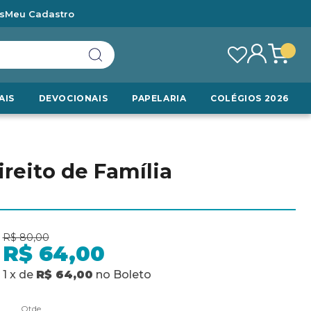
s
Meu Cadastro
AIS
DEVOCIONAIS
PAPELARIA
COLÉGIOS 2026
reito de Família
R$ 80,00
R$ 64,00
1
x
de
R$ 64,00
no
Boleto
Qtde.