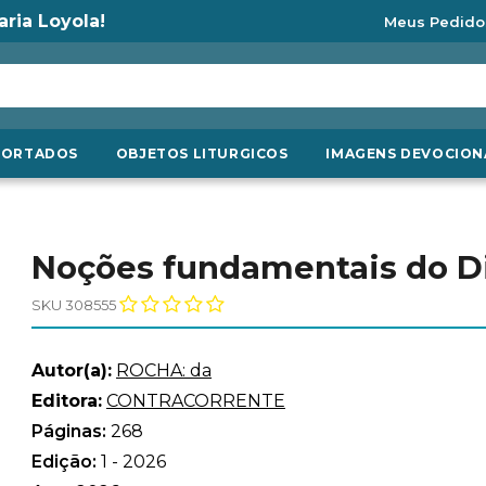
aria Loyola!
Meus Pedido
PORTADOS
OBJETOS LITURGICOS
IMAGENS DEVOCION
Noções fundamentais do Di
SKU 308555
Autor(a):
ROCHA: da
Editora:
CONTRACORRENTE
Páginas:
268
Edição:
1 - 2026