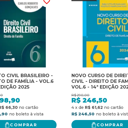
TO CIVIL BRASILEIRO -
NOVO CURSO DE DIRE
TO DE FAMÍLIA - VOL.6
CIVIL - DIREITO DE FAM
 EDIÇÃO 2025
VOL.6 - 14ª EDIÇÃO 20
00
R$
290,00
198,90
R$
246,50
R$ 66,30
4
x
de
R$ 61,62
8,90
R$ 246,50
COMPRAR
COMPRAR