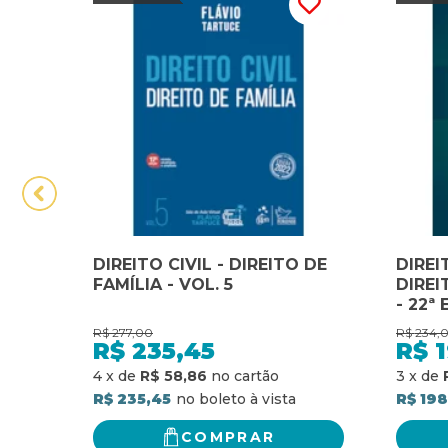
DIREITO CIVIL - DIREITO DE
DIREI
FAMÍLIA - VOL. 5
DIREI
- 22ª
R$
277,00
R$
234,
R$
235,45
R$
4
x
de
R$ 58,86
3
x
de
R$ 235,45
R$ 19
COMPRAR