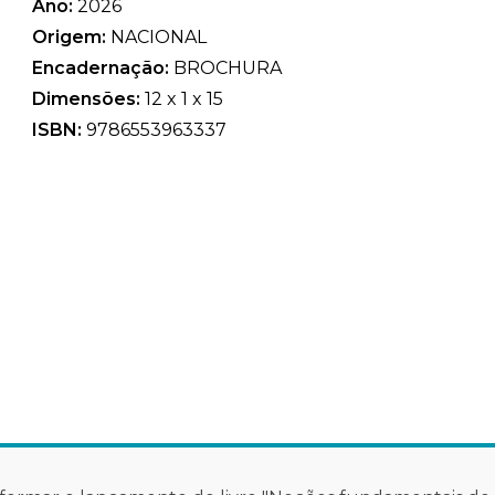
Ano:
2026
Origem:
NACIONAL
Encadernação:
BROCHURA
Dimensões:
12 x 1 x 15
ISBN:
9786553963337