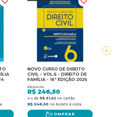
ITO
NOVO CURSO DE DIREITO
A fa
ÍLIA
CIVIL - VOL.6 - DIREITO DE
Famí
24
FAMÍLIA - 16ª EDIÇÃO 2026
seu 
R$
290,00
R$
37,
R$
246,50
R$
R$ 2
4
x
de
R$ 61,62
R$ 246,50
COMPRAR