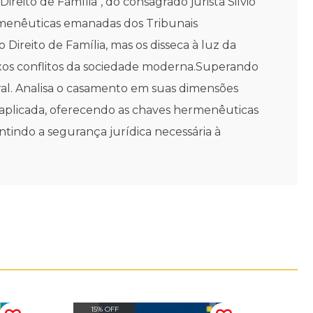
eito de Família", do consagrado jurista Silvio
hermenêuticas emanadas dos Tribunais
Direito de Família, mas os disseca à luz da
exos conflitos da sociedade moderna.Superando
tral. Analisa o casamento em suas dimensões
a aplicada, oferecendo as chaves hermenêuticas
tindo a segurança jurídica necessária à
15% OFF
20