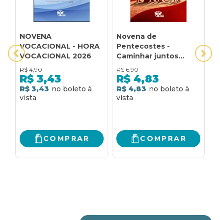
NOVENA
Novena de
N
VOCACIONAL - HORA
Pentecostes -
P
VOCACIONAL 2026
Caminhar juntos
(sýnodos)
R$
4,90
R$
6,90
R
R$
3,43
R$
4,83
R$ 3,43
R$ 4,83
R
COMPRAR
COMPRAR