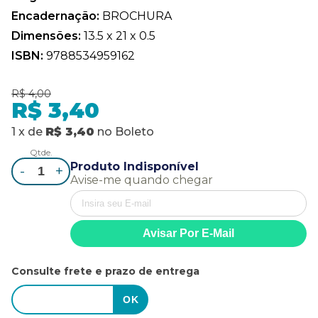
Encadernação:
BROCHURA
Dimensões:
13.5 x 21 x 0.5
ISBN:
9788534959162
R$ 4,00
R$ 3,40
1
x
de
R$ 3,40
no
Boleto
Qtde.
Produto Indisponível
-
+
Avise-me quando chegar
Consulte frete e prazo de entrega