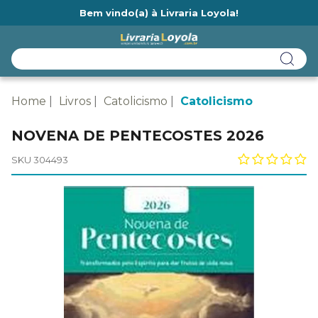
Bem vindo(a) à Livraria Loyola!
Ainda não tem cadastro na Livraria Loyola?
Home
Livros
Catolicismo
Catolicismo
NOVENA DE PENTECOSTES 2026
SKU 304493