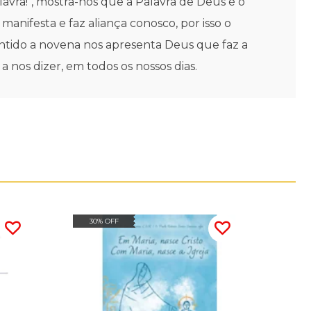
vra!", mostra-nos que a Palavra de Deus é o
manifesta e faz aliança conosco, por isso o
sentido a novena nos apresenta Deus que faz a
 nos dizer, em todos os nossos dias.
30% OFF
30