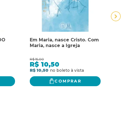
DO
Em Maria, nasce Cristo. Com
MARI
Maria, nasce a Igreja
DEZ
CON
TES
R$
15,00
R$
21,
EVA
R$
10,50
R$
R$ 10,50
R$ 15
COMPRAR