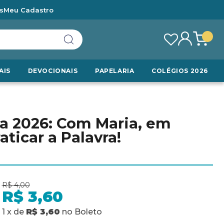
s
Meu Cadastro
AIS
DEVOCIONAIS
PAPELARIA
COLÉGIOS 2026
ra 2026: Com Maria, em
ticar a Palavra!
R$ 4,00
R$ 3,60
1
x
de
R$ 3,60
no
Boleto