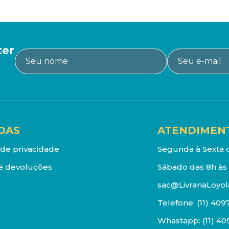
ter
DAS
ATENDIMEN
a de privacidade
Segunda à Sexta d
e devoluções
Sábado das 8h às 
sac@LivrariaLoyol
Telefone:
(11) 409
Whastapp:
(11) 4