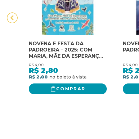
NOVENA E FESTA DA
NOVEN
PADROEIRA - 2025: COM
PADRO
MARIA, MÃE DA ESPERANÇA,
CONHECER JESUS E CUIDAR
R$
4,00
R$
4,00
DA VIDA
R$
2,80
R$
R$ 2,80
R$ 2,8
COMPRAR