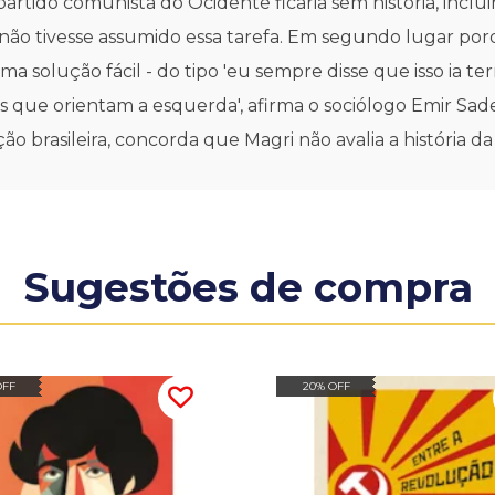
artido comunista do Ocidente ficaria sem história, inclu
, não tivesse assumido essa tarefa. Em segundo lugar po
 solução fácil - do tipo 'eu sempre disse que isso ia t
is que orientam a esquerda', afirma o sociólogo Emir Sade
ção brasileira, concorda que Magri não avalia a história da
Sugestões de compra
OFF
20% OFF