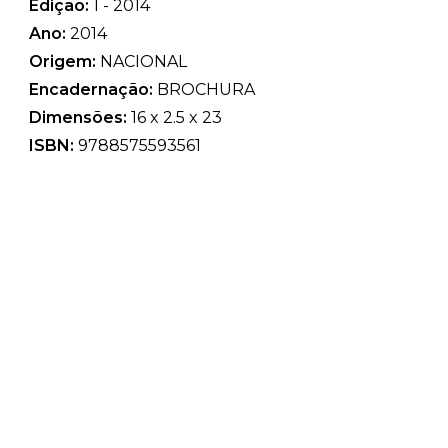
Edição:
1 - 2014
Ano:
2014
Origem:
NACIONAL
Encadernação:
BROCHURA
Dimensões:
16 x 2.5 x 23
ISBN:
9788575593561