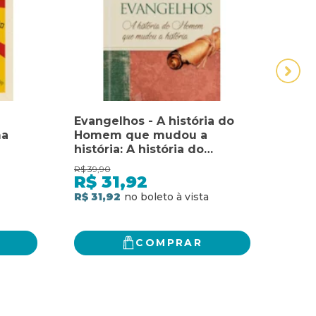
Evangelhos - A história do
HIS
ma
Homem que mudou a
BRAS
história: A história do
DIA
cdob)
homem que mudou a
POV
R$
39,90
R$
69,
história
LING
R$
31,92
R$
SOC
R$ 31,92
R$ 5
COMPRAR