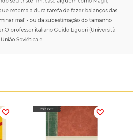
indo seu triste fim, caso alguém como Magri,
rque retoma a dura tarefa de fazer balanços das
erminar mal' - ou da subestimação do tamanho
r.O professor italiano Guido Liguori (Università
 União Soviética e
20% OFF
20