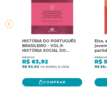
HISTÓRIA DO PORTUGUÊS
Elza, 
BRASILEIRO - VOL.9:
jovem
HISTÓRIA SOCIAL DO
parti
PORTUGUÊS BRASILEIRO: DA
R$
79,90
R$
82,9
HISTÓRIA SOCIAL À
R$
63,92
R$
HISTÓRIA LINGUÍSTICA
R$ 63,92
R$ 58,
COMPRAR