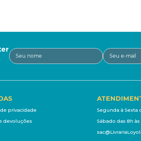
ter
DAS
ATENDIMEN
a de privacidade
Segunda à Sexta d
e devoluções
Sábado das 8h às 
sac@LivrariaLoyol