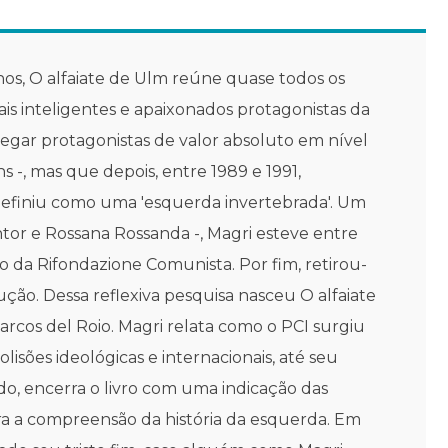
nos, O alfaiate de Ulm reúne quase todos os
is inteligentes e apaixonados protagonistas da
regar protagonistas de valor absoluto em nível
s -, mas que depois, entre 1989 e 1991,
 definiu como uma 'esquerda invertebrada'. Um
intor e Rossana Rossanda -, Magri esteve entre
o da Rifondazione Comunista. Por fim, retirou-
ução. Dessa reflexiva pesquisa nasceu O alfaiate
arcos del Roio. Magri relata como o PCI surgiu
lisões ideológicas e internacionais, até seu
o, encerra o livro com uma indicação das
ara a compreensão da história da esquerda. Em