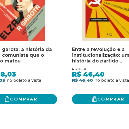
a garota: a história da
Entre a revolução e a
 comunista que o
institucionalização: u
do matou
história do partido
comunista do Brasil (p
0
R$
58,00
58,03
R$
46,40
03
R$ 46,40
COMPRAR
COMPRAR