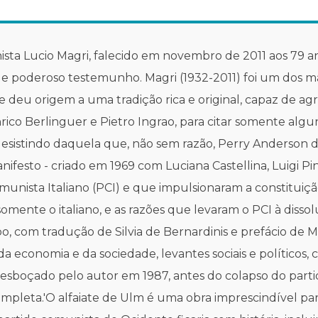
nista Lucio Magri, falecido em novembro de 2011 aos 79 a
 e poderoso testemunho. Magri (1932-2011) foi um dos ma
e deu origem a uma tradição rica e original, capaz de ag
rico Berlinguer e Pietro Ingrao, para citar somente algun
 desistindo daquela que, não sem razão, Perry Anderson
anifesto - criado em 1969 com Luciana Castellina, Luigi P
munista Italiano (PCI) e que impulsionaram a constituiçã
omente o italiano, e as razões que levaram o PCI à dissol
o, com tradução de Silvia de Bernardinis e prefácio de M
economia e da sociedade, levantes sociais e políticos, co
boçado pelo autor em 1987, antes do colapso do partid
ncompleta.'O alfaiate de Ulm é uma obra imprescindível p