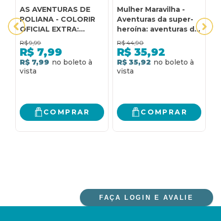
AS AVENTURAS DE
Mulher Maravilha -
A
POLIANA - COLORIR
Aventuras da super-
A
OFICIAL EXTRA:
heroína: aventuras da
R
EMBARQUE NAS
super-heroína
R$
9,99
R$
44,90
R
AVENTURAS DA
R$
7,99
R$
35,92
GAROTINHA COM
R$ 7,99
R$ 35,92
R
MUITOS
PASSATEMPOS
DIVERTIDOS!
COMPRAR
COMPRAR
FAÇA LOGIN E AVALIE